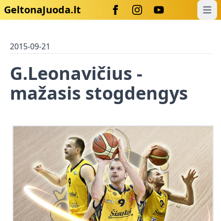
GeltonaJuoda.lt
Open
2015-09-21
G.Leonavičius -
mažasis stogdengys