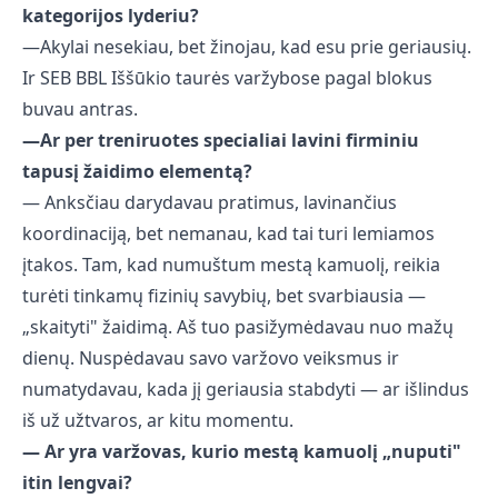
kategorijos lyderiu?
—Akylai nesekiau, bet žinojau, kad esu prie geriausių.
Ir SEB BBL Iššūkio taurės varžybose pagal blokus
buvau antras.
—Ar per treniruotes specialiai lavini firminiu
tapusį žaidimo elementą?
— Anksčiau darydavau pratimus, lavinančius
koordinaciją, bet nemanau, kad tai turi lemiamos
įtakos. Tam, kad numuštum mestą kamuolį, reikia
turėti tinkamų fizinių savybių, bet svarbiausia —
„skaityti" žaidimą. Aš tuo pasižymėdavau nuo mažų
dienų. Nuspėdavau savo varžovo veiksmus ir
numatydavau, kada jį geriausia stabdyti — ar išlindus
iš už užtvaros, ar kitu momentu.
— Ar yra varžovas, kurio mestą kamuolį „nuputi"
itin lengvai?