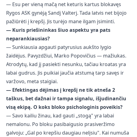
— Esu per vieną mačą net keturis kartus blokavęs
Rygos ASK gynėją Sandj Valterj. Tada latvis net bijojo
pažiūrėti į krepšį. Jis turėjo mane ilgam įsiminti.
— Kuris priešininkas šiuo aspektu yra pats
neparankiausias?
— Sunkiausia apgauti patyrusius aukšto lygio
žaidėjus. Pavyzdžiui, Marko Popovičius — mažiukas.
Atrodytų, kad jį pasiekti nesunku, tačiau kroatas yra
labai gudrus. Jis puikiai jaučia atstumą tarp savęs ir
varžovo, meta staigiai.
— Efektingas dėjimas į krepšį ne tik atneša 2
taškus, bet dažnai ir tampa signalu, išjudinančiu
visą ekipą. O koks bloko psichologinis poveikis?
— Savo kailiu žinau, kad gauti „stogą" yra labai
nemalonu. Po bloku pasibaigusio prasiveržimo
galvoju: „Gal po krepšiu daugiau nelįsiu". Kai numuša