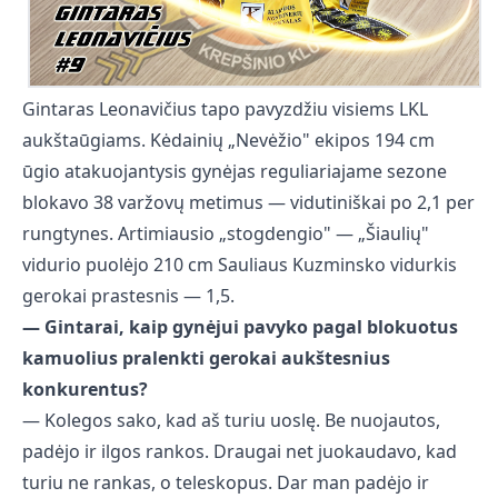
Gintaras Leonavičius tapo pavyzdžiu visiems LKL
aukštaūgiams. Kėdainių „Nevėžio" ekipos 194 cm
ūgio atakuojantysis gynėjas reguliariajame sezone
blokavo 38 varžovų metimus — vidutiniškai po 2,1 per
rungtynes. Artimiausio „stogdengio" — „Šiaulių"
vidurio puolėjo 210 cm Sauliaus Kuzminsko vidurkis
gerokai prastesnis — 1,5.
— Gintarai, kaip gynėjui pavyko pagal blokuotus
kamuolius pralenkti gerokai aukštesnius
konkurentus?
— Kolegos sako, kad aš turiu uoslę. Be nuojautos,
padėjo ir ilgos rankos. Draugai net juokaudavo, kad
turiu ne rankas, o teleskopus. Dar man padėjo ir