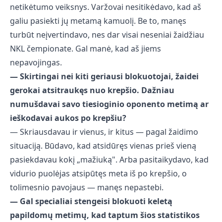
netikėtumo veiksnys. Varžovai nesitikėdavo, kad aš
galiu pasiekti jų metamą kamuolį. Be to, manęs
turbūt neįvertindavo, nes dar visai neseniai žaidžiau
NKL čempionate. Gal manė, kad aš jiems
nepavojingas.
— Skirtingai nei kiti geriausi blokuotojai, žaidei
gerokai atsitraukęs nuo krepšio. Dažniau
numušdavai savo tiesioginio oponento metimą ar
ieškodavai aukos po krepšiu?
— Skriausdavau ir vienus, ir kitus — pagal žaidimo
situaciją. Būdavo, kad atsidūręs vienas prieš vieną
pasiekdavau kokį „mažiuką". Arba pasitaikydavo, kad
vidurio puolėjas atsipūtęs meta iš po krepšio, o
tolimesnio pavojaus — manęs nepastebi.
— Gal specialiai stengeisi blokuoti keletą
papildomų metimų, kad taptum šios statistikos