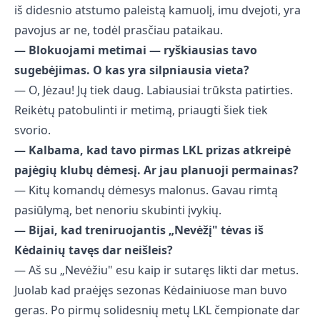
iš didesnio atstumo paleistą kamuolį, imu dvejoti, yra
pavojus ar ne, todėl prasčiau pataikau.
— Blokuojami metimai — ryškiausias tavo
sugebėjimas. O kas yra silpniausia vieta?
— O, Jėzau! Jų tiek daug. Labiausiai trūksta patirties.
Reikėtų patobulinti ir metimą, priaugti šiek tiek
svorio.
— Kalbama, kad tavo pirmas LKL prizas atkreipė
pajėgių klubų dėmesį. Ar jau planuoji permainas?
— Kitų komandų dėmesys malonus. Gavau rimtą
pasiūlymą, bet nenoriu skubinti įvykių.
— Bijai, kad treniruojantis „Nevėžį" tėvas iš
Kėdainių tavęs dar neišleis?
— Aš su „Nevėžiu" esu kaip ir sutaręs likti dar metus.
Juolab kad praėjęs sezonas Kėdainiuose man buvo
geras. Po pirmų solidesnių metų LKL čempionate dar