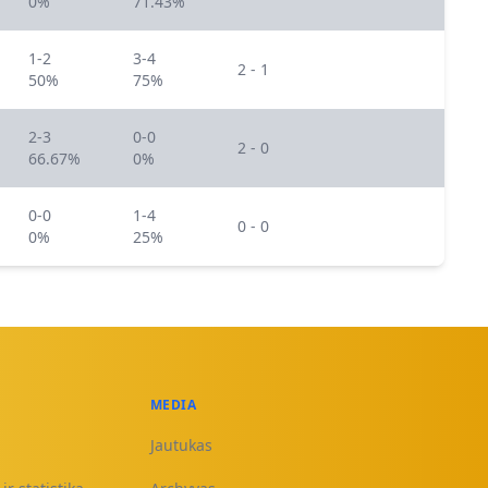
0%
71.43%
1-2
3-4
2 - 1
50%
75%
2-3
0-0
2 - 0
66.67%
0%
0-0
1-4
0 - 0
0%
25%
MEDIA
Jautukas