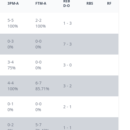
REB
3PM-A
FTM-A
RBS
RF
D-O
5-5
2-2
1 - 3
100%
100%
0-3
0-0
7 - 3
0%
0%
3-4
0-0
3 - 0
75%
0%
4-4
6-7
3 - 2
100%
85.71%
0-1
0-0
2 - 1
0%
0%
0-2
5-7
1 - 1