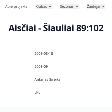
Apie projektą
Klubas
Sezonai
Žaidėjai
Aisčiai - Šiauliai 89:102
2009-03-18
2008-09
Antanas Sireika
LKL