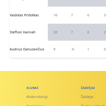
Vaidotas Pridotkas
16
7
6
3
Stefhon Hannah
20
7
6
2
Audrius Danusevičius
9
-6
1
0
KLUBAS
ŽAIDĖJAI
Klubo istorija
Žaidėjai