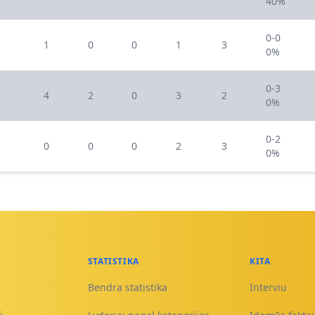
40%
0-0
1
0
0
1
3
0%
0-3
4
2
0
3
2
0%
0-2
0
0
0
2
3
0%
STATISTIKA
KITA
Bendra statistika
Interviu