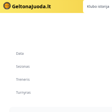
GeltonaJuoda.lt
Klubo istorija
Data
Sezonas
Treneris
Turnyras