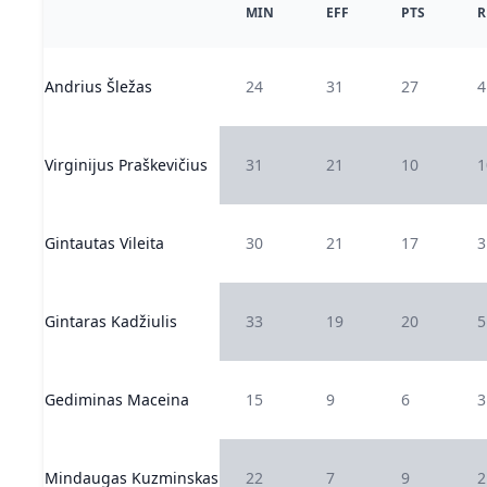
MIN
EFF
PTS
R
Andrius Šležas
24
31
27
4
Virginijus Praškevičius
31
21
10
1
Gintautas Vileita
30
21
17
3
Gintaras Kadžiulis
33
19
20
5
Gediminas Maceina
15
9
6
3
Mindaugas Kuzminskas
22
7
9
2