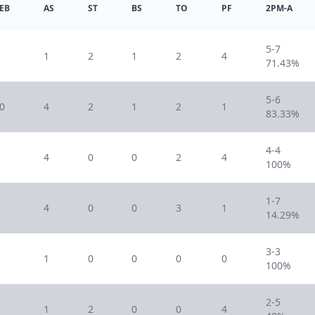
EB
AS
ST
BS
TO
PF
2PM-A
5-7
1
2
1
2
4
71.43%
5-6
0
4
2
1
2
1
83.33%
4-4
4
0
0
2
4
100%
1-7
4
0
0
3
1
14.29%
3-3
1
0
0
0
0
100%
2-5
1
2
0
0
4