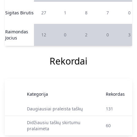
Sigitas Birutis
27
1
8
7
0
Raimondas
12
0
2
0
3
Jocius
Rekordai
Kategorija
Rekordas
Daugiausiai praleista taškų
131
Didžiausiu taškų skirtumu
60
pralaimėta