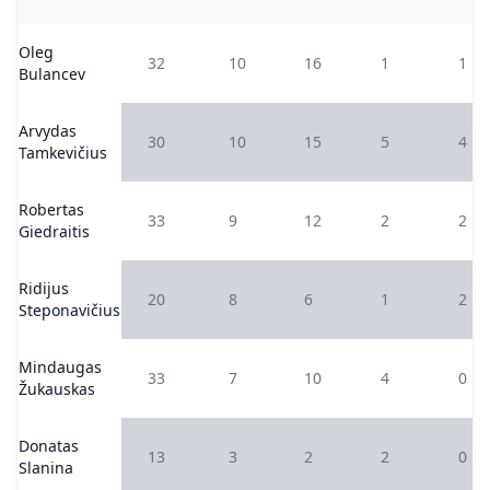
Oleg
32
10
16
1
1
Bulancev
Arvydas
30
10
15
5
4
Tamkevičius
Robertas
33
9
12
2
2
Giedraitis
Ridijus
20
8
6
1
2
Steponavičius
Mindaugas
33
7
10
4
0
Žukauskas
Donatas
13
3
2
2
0
Slanina