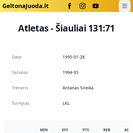
GeltonaJuoda.lt
Open
Atletas - Šiauliai 131:71
Data
1995-01-28
Sezonas
1994-95
Treneris
Antanas Sireika
Turnyras
LKL
MIN
EFF
PTS
REB
AS