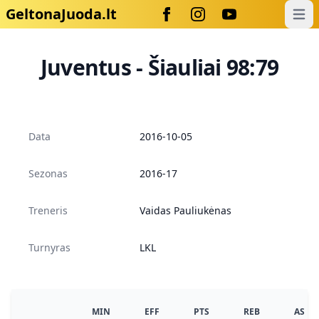
GeltonaJuoda.lt
Open
Juventus - Šiauliai 98:79
Data
2016-10-05
Sezonas
2016-17
Treneris
Vaidas Pauliukėnas
Turnyras
LKL
MIN
EFF
PTS
REB
AS