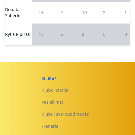
Donatas
18
4
10
2
1
Sabeckis
Rytis Pipiras
13
2
2
5
0
KLUBAS
Klubo istorija
Pasiekimai
Klubui svarbūs žmonės
Treneriai