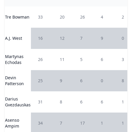
Tre Bowman
33
20
26
4
2
A.J. West
16
12
7
9
0
Martynas
26
11
5
6
3
Echodas
Devin
25
9
6
0
8
Patterson
Darius
31
8
6
6
1
Gvezdauskas
Asenso
34
7
17
1
1
Ampim