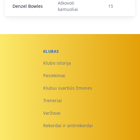
Atkovoti
Denzel Bowles
15
kamuoliai
KLUBAS
Klubo istorija
Pasiekimai
Klubui svarbūs žmonės
Treneriai
Varžovai
Rekordai ir antirekordai