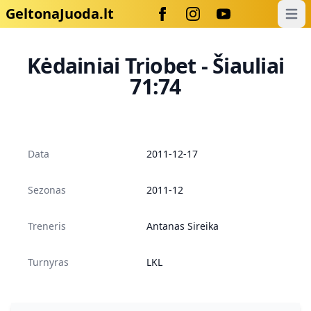
GeltonaJuoda.lt
Open
Kėdainiai Triobet - Šiauliai
71:74
Data
2011-12-17
Sezonas
2011-12
Treneris
Antanas Sireika
Turnyras
LKL