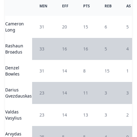
MIN
EFF
PTS
REB
AS
Cameron
31
20
15
6
5
Long
Rashaun
33
16
16
5
4
Broadus
Denzel
31
14
8
15
1
Bowles
Darius
23
14
11
3
3
Gvezdauskas
Valdas
23
14
13
3
2
Vasylius
Arvydas
25
5
5
4
0