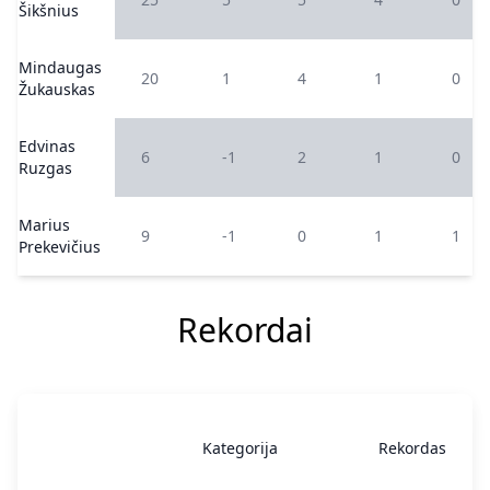
Šikšnius
Mindaugas
20
1
4
1
0
Žukauskas
Edvinas
6
-1
2
1
0
Ruzgas
Marius
9
-1
0
1
1
Prekevičius
Rekordai
Kategorija
Rekordas