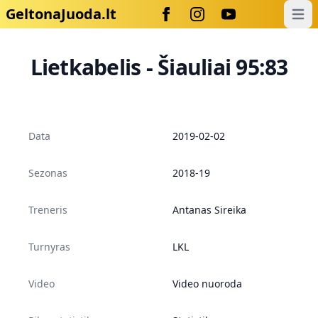
GeltonaJuoda.lt
Open
Lietkabelis - Šiauliai 95:83
Data
2019-02-02
Sezonas
2018-19
Treneris
Antanas Sireika
Turnyras
LKL
Video
Video nuoroda