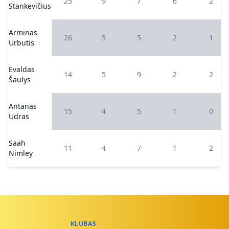
25
9
7
6
2
Stankevičius
Arminas
26
5
5
2
1
Urbutis
Evaldas
14
5
9
2
2
Šaulys
Antanas
15
4
5
1
0
Udras
Saah
11
4
7
1
2
Nimley
KLUBAS