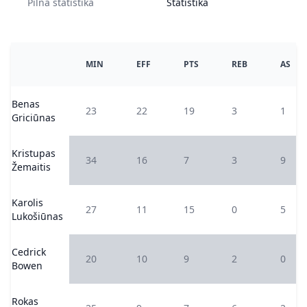
Pilna statistika
Statistika
MIN
EFF
PTS
REB
AS
Benas
23
22
19
3
1
Griciūnas
Kristupas
34
16
7
3
9
Žemaitis
Karolis
27
11
15
0
5
Lukošiūnas
Cedrick
20
10
9
2
0
Bowen
Rokas