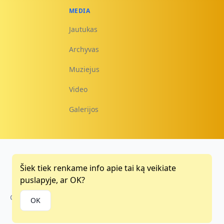
MEDIA
Jautukas
Archyvas
Muziejus
Video
Galerijos
Šiek tiek renkame info apie tai ką veikiate
Facebook
Instagram
Youtube
puslapyje, ar OK?
Copyright © 2015 - 2026
OK