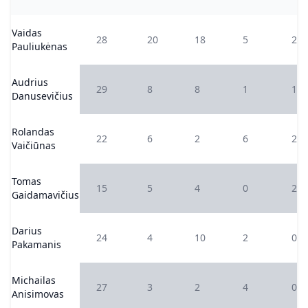
Vaidas
28
20
18
5
2
Pauliukėnas
Audrius
29
8
8
1
1
Danusevičius
Rolandas
22
6
2
6
2
Vaičiūnas
Tomas
15
5
4
0
2
Gaidamavičius
Darius
24
4
10
2
0
Pakamanis
Michailas
27
3
2
4
0
Anisimovas