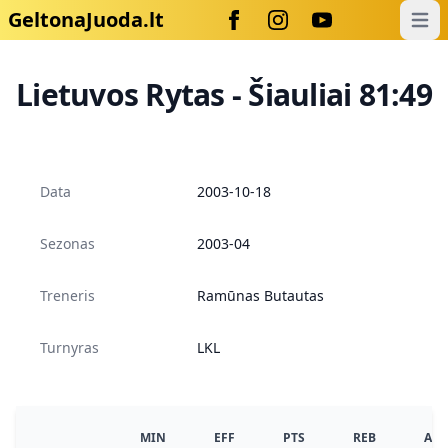
GeltonaJuoda.lt
Open
Lietuvos Rytas - Šiauliai 81:49
Data
2003-10-18
Sezonas
2003-04
Treneris
Ramūnas Butautas
Turnyras
LKL
MIN
EFF
PTS
REB
AS