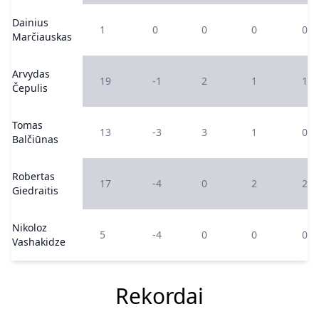
Dainius
1
0
0
0
0
Marčiauskas
Arvydas
19
-1
2
1
1
Čepulis
Tomas
13
-3
3
1
0
Balčiūnas
Robertas
17
-4
0
2
2
Giedraitis
Nikoloz
5
-4
0
0
0
Vashakidze
Rekordai