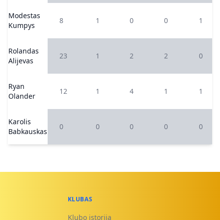
Modestas
8
1
0
0
1
Kumpys
Rolandas
23
1
2
2
0
Alijevas
Ryan
12
1
4
1
1
Olander
Karolis
0
0
0
0
0
Babkauskas
KLUBAS
Klubo istorija