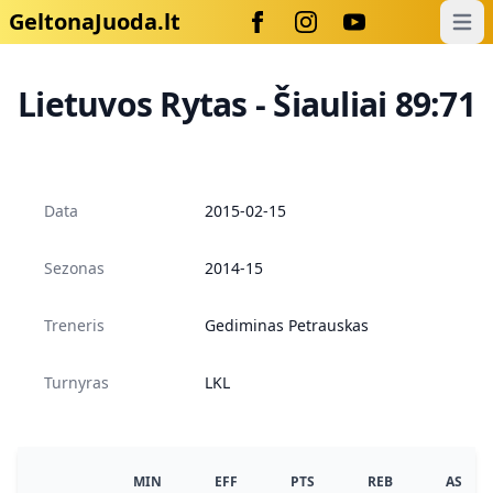
GeltonaJuoda.lt
Open
Lietuvos Rytas - Šiauliai 89:71
Data
2015-02-15
Sezonas
2014-15
Treneris
Gediminas Petrauskas
Turnyras
LKL
MIN
EFF
PTS
REB
AS