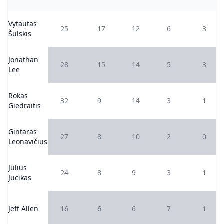
Vytautas
25
17
12
6
3
Šulskis
Jonathan
28
15
14
5
3
Lee
Rokas
32
9
14
3
1
Giedraitis
Gintaras
27
8
10
2
0
Leonavičius
Julius
24
8
9
3
1
Jucikas
Jeff Allen
16
6
6
7
1