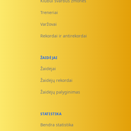
Klubui svarbūs žmonės
Treneriai
Varžovai
Rekordai ir antirekordai
ŽAIDĖJAI
Žaidėjai
Žaidėjų rekordai
Žaidėjų palyginimas
STATISTIKA
Bendra statistika