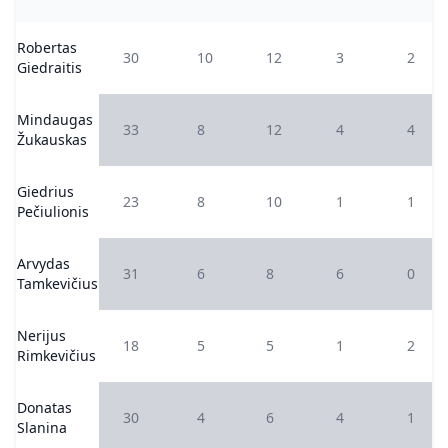
Robertas
30
10
12
3
2
Giedraitis
Mindaugas
33
8
12
4
4
Žukauskas
Giedrius
23
8
10
1
1
Pečiulionis
Arvydas
31
6
8
6
0
Tamkevičius
Nerijus
18
5
5
1
2
Rimkevičius
Donatas
30
4
6
4
1
Slanina