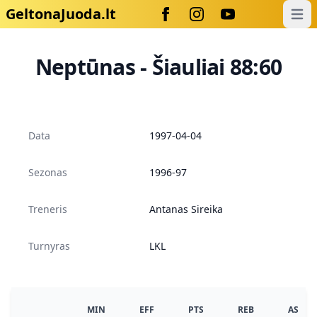
GeltonaJuoda.lt
Open
Neptūnas - Šiauliai 88:60
Data
1997-04-04
Sezonas
1996-97
Treneris
Antanas Sireika
Turnyras
LKL
MIN
EFF
PTS
REB
AS