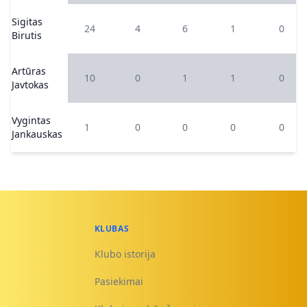
Sigitas
24
4
6
1
0
Birutis
Artūras
10
0
1
1
0
Javtokas
Vygintas
1
0
0
0
0
Jankauskas
KLUBAS
Klubo istorija
Pasiekimai