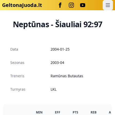
GeltonaJuoda.lt
Open
Neptūnas - Šiauliai 92:97
Data
2004-01-25
Sezonas
2003-04
Treneris
Ramūnas Butautas
Turnyras
LKL
MIN
EFF
PTS
REB
AS