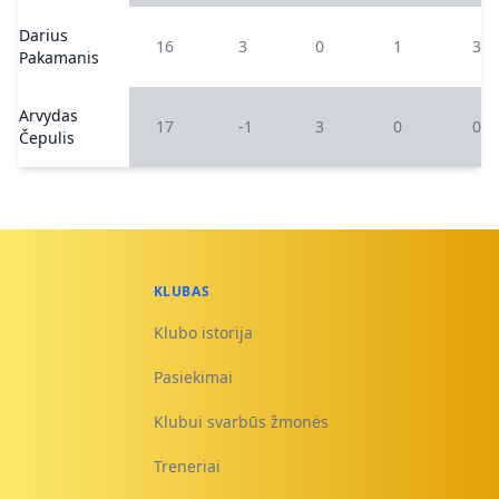
Darius
16
3
0
1
3
Pakamanis
Arvydas
17
-1
3
0
0
Čepulis
KLUBAS
Klubo istorija
Pasiekimai
Klubui svarbūs žmonės
Treneriai