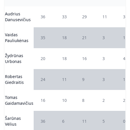
Audrius
36
33
29
11
3
Danusevičius
Vaidas
35
18
21
3
1
Pauliukėnas
Žydrūnas
20
18
16
3
4
Urbonas
Robertas
24
11
9
3
1
Giedraitis
Tomas
16
10
8
2
2
Gaidamavičius
Šarūnas
36
6
11
5
0
Vėlius