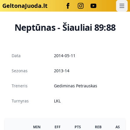
GeltonaJuoda.lt
Open
Neptūnas - Šiauliai 89:88
Data
2014-05-11
Sezonas
2013-14
Treneris
Gediminas Petrauskas
Turnyras
LKL
MIN
EFF
PTS
REB
AS