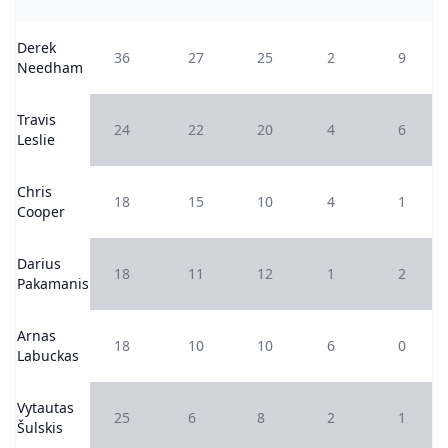
Derek
36
27
25
2
9
Needham
Travis
24
22
20
4
6
Leslie
Chris
18
15
10
4
1
Cooper
Darius
18
11
12
1
2
Pakamanis
Arnas
18
10
10
6
0
Labuckas
Vytautas
25
6
8
2
1
Šulskis