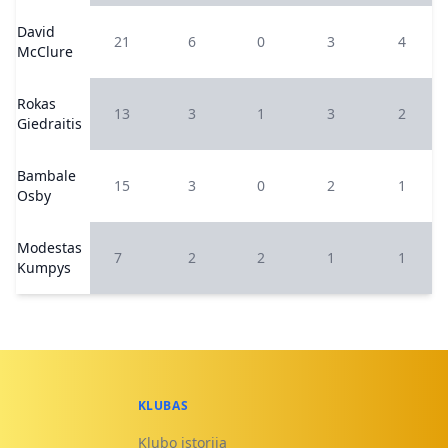
David
21
6
0
3
4
McClure
Rokas
13
3
1
3
2
Giedraitis
Bambale
15
3
0
2
1
Osby
Modestas
7
2
2
1
1
Kumpys
KLUBAS
Klubo istorija