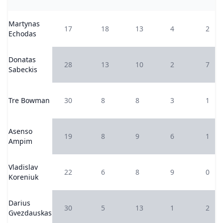
Martynas
17
18
13
4
2
Echodas
Donatas
28
13
10
2
7
Sabeckis
Tre Bowman
30
8
8
3
1
Asenso
19
8
9
6
1
Ampim
Vladislav
22
6
8
9
0
Koreniuk
Darius
30
5
13
1
2
Gvezdauskas