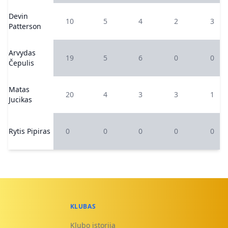
Devin
10
5
4
2
3
Patterson
Arvydas
19
5
6
0
0
Čepulis
Matas
20
4
3
3
1
Jucikas
Rytis Pipiras
0
0
0
0
0
KLUBAS
Klubo istorija