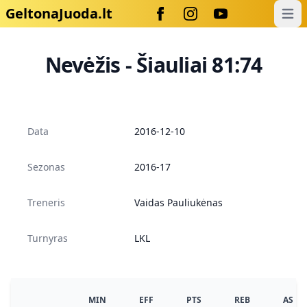
GeltonaJuoda.lt
Open
Nevėžis - Šiauliai 81:74
Data
2016-12-10
Sezonas
2016-17
Treneris
Vaidas Pauliukėnas
Turnyras
LKL
MIN
EFF
PTS
REB
AS