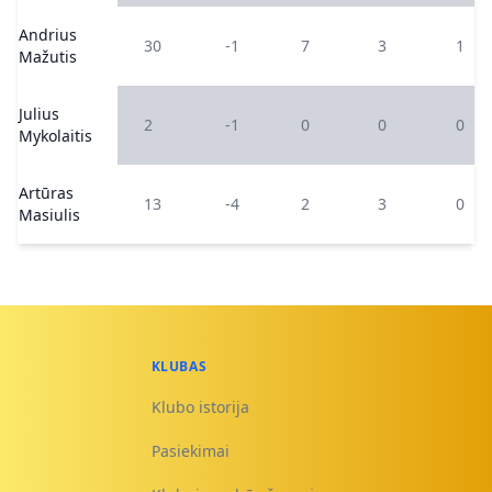
Andrius
30
-1
7
3
1
Mažutis
Julius
2
-1
0
0
0
Mykolaitis
Artūras
13
-4
2
3
0
Masiulis
KLUBAS
Klubo istorija
Pasiekimai