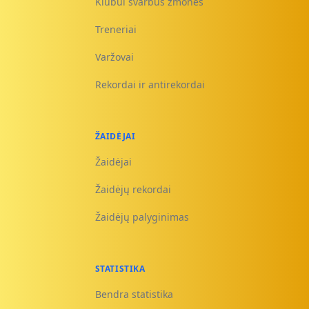
Klubui svarbūs žmonės
Treneriai
Varžovai
Rekordai ir antirekordai
ŽAIDĖJAI
Žaidėjai
Žaidėjų rekordai
Žaidėjų palyginimas
STATISTIKA
Bendra statistika