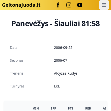
GeltonaJuoda.lt
Open
Panevėžys - Šiauliai 81:58
Data
2006-09-22
Sezonas
2006-07
Treneris
Aloyzas Rudys
Turnyras
LKL
MIN
EFF
PTS
REB
AS