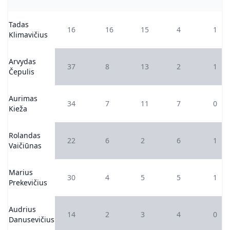
Tadas
16
16
15
4
1
Klimavičius
Arvydas
37
8
13
2
1
Čepulis
Aurimas
34
7
11
7
0
Kieža
Rolandas
22
6
2
6
1
Vaičiūnas
Marius
30
4
5
5
1
Prekevičius
Audrius
14
2
3
4
0
Danusevičius