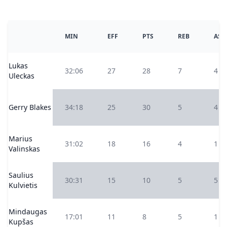
MIN
EFF
PTS
REB
AS
Lukas
32:06
27
28
7
4
Uleckas
Gerry Blakes
34:18
25
30
5
4
Marius
31:02
18
16
4
1
Valinskas
Saulius
30:31
15
10
5
5
Kulvietis
Mindaugas
17:01
11
8
5
1
Kupšas