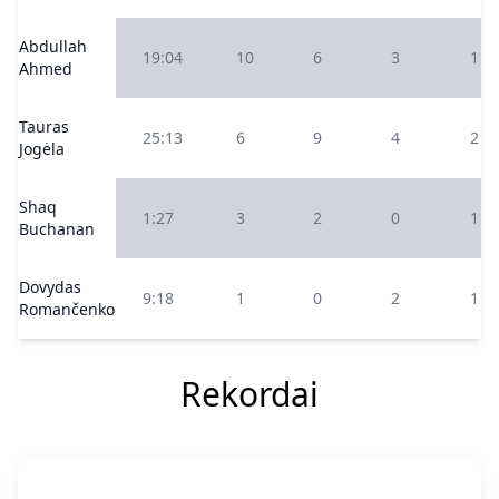
Abdullah
19:04
10
6
3
1
Ahmed
Tauras
25:13
6
9
4
2
Jogėla
Shaq
1:27
3
2
0
1
Buchanan
Dovydas
9:18
1
0
2
1
Romančenko
Rekordai