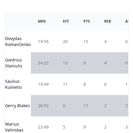
MIN
EFF
PTS
REB
AS
Dovydas
19:56
20
15
4
0
Romančenko
Giedrius
24:22
13
9
4
0
Staniulis
Saulius
19:49
11
8
6
1
Kulvietis
Gerry Blakes
26:02
6
17
2
2
Marius
23:49
5
9
2
3
Valinskas