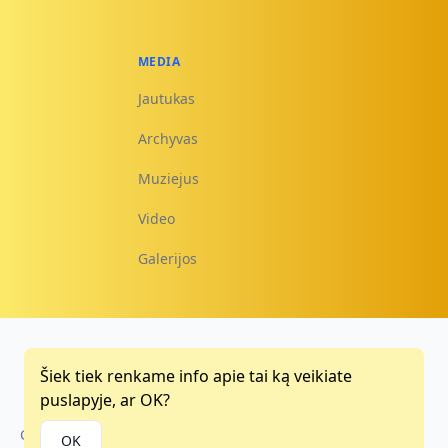
MEDIA
Jautukas
Archyvas
Muziejus
Video
Galerijos
Šiek tiek renkame info apie tai ką veikiate
Facebook
Instagram
Youtube
puslapyje, ar OK?
Copyright © 2015 - 2026
OK