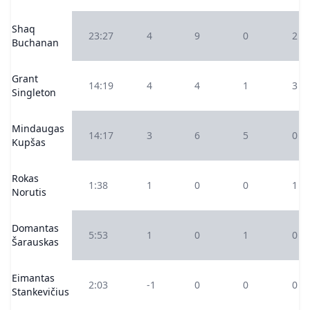
Shaq
23:27
4
9
0
2
Buchanan
Grant
14:19
4
4
1
3
Singleton
Mindaugas
14:17
3
6
5
0
Kupšas
Rokas
1:38
1
0
0
1
Norutis
Domantas
5:53
1
0
1
0
Šarauskas
Eimantas
2:03
-1
0
0
0
Stankevičius