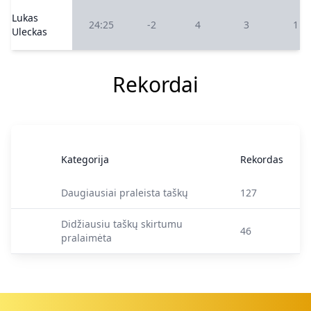
Lukas
24:25
-2
4
3
1
Uleckas
Rekordai
Kategorija
Rekordas
Daugiausiai praleista taškų
127
Didžiausiu taškų skirtumu
46
pralaimėta