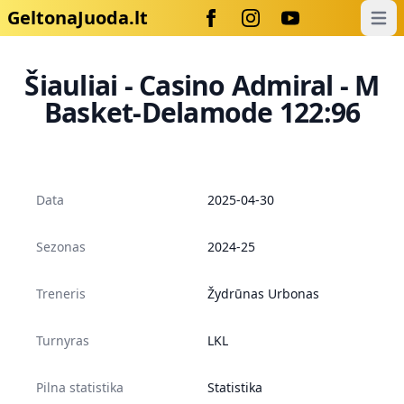
GeltonaJuoda.lt
Open
Šiauliai - Casino Admiral - M
Basket-Delamode 122:96
Data
2025-04-30
Sezonas
2024-25
Treneris
Žydrūnas Urbonas
Turnyras
LKL
Pilna statistika
Statistika