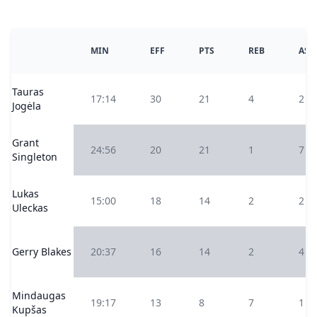
MIN
EFF
PTS
REB
AS
Tauras
17:14
30
21
4
2
Jogėla
Grant
24:56
20
21
1
7
Singleton
Lukas
15:00
18
14
2
2
Uleckas
Gerry Blakes
20:37
16
14
2
4
Mindaugas
19:17
13
8
7
1
Kupšas