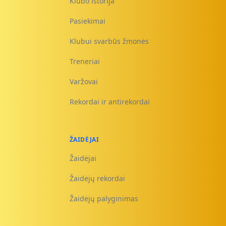
Klubo istorija
Pasiekimai
Klubui svarbūs žmonės
Treneriai
Varžovai
Rekordai ir antirekordai
ŽAIDĖJAI
Žaidėjai
Žaidėjų rekordai
Žaidėjų palyginimas