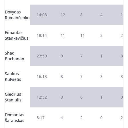
Dovydas
14:08
12
8
4
1
Romančenko
Eimantas
18:14
11
11
2
2
Stankevičius
Shaq
23:59
9
7
1
8
Buchanan
Saulius
16:13
8
7
3
3
Kulvietis
Giedrius
12:52
8
6
1
0
Staniulis
Domantas
3:17
4
2
0
2
Šarauskas