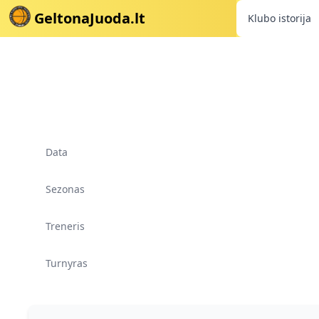
GeltonaJuoda.lt
Klubo istorija
Data
Sezonas
Treneris
Turnyras