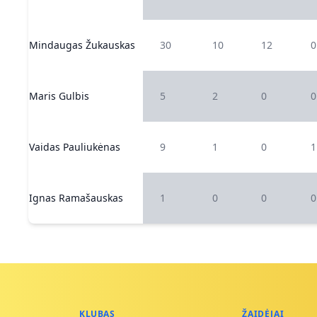
Mindaugas Žukauskas
30
10
12
0
Maris Gulbis
5
2
0
0
Vaidas Pauliukėnas
9
1
0
1
Ignas Ramašauskas
1
0
0
0
KLUBAS
ŽAIDĖJAI