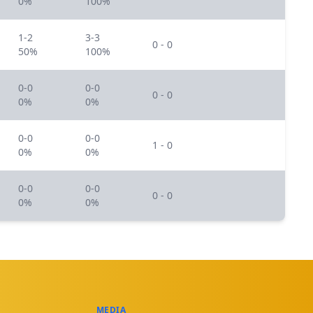
0%
100%
1-2
3-3
0 - 0
50%
100%
0-0
0-0
0 - 0
0%
0%
0-0
0-0
1 - 0
0%
0%
0-0
0-0
0 - 0
0%
0%
MEDIA