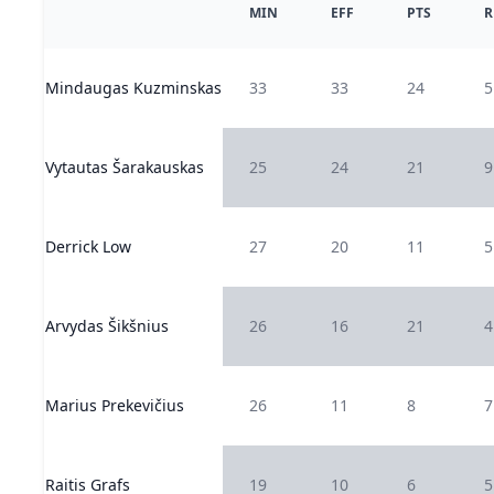
MIN
EFF
PTS
R
Mindaugas Kuzminskas
33
33
24
5
Vytautas Šarakauskas
25
24
21
9
Derrick Low
27
20
11
5
Arvydas Šikšnius
26
16
21
4
Marius Prekevičius
26
11
8
7
Raitis Grafs
19
10
6
5