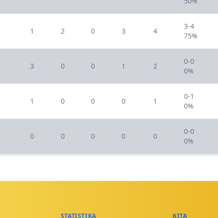
50%
3-4
1
2
0
3
4
75%
0-0
3
0
0
1
2
0%
0-1
1
0
0
0
1
0%
0-0
0
0
0
0
0
0%
STATISTIKA
KITA