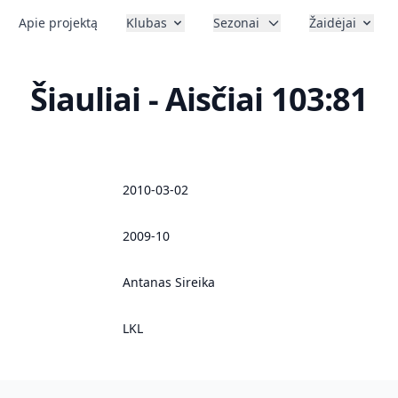
Apie projektą
Klubas
Sezonai
Žaidėjai
Šiauliai - Aisčiai 103:81
2010-03-02
2009-10
Antanas Sireika
LKL