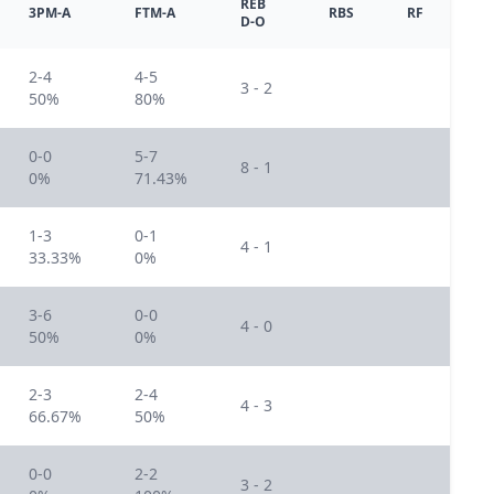
REB
3PM-A
FTM-A
RBS
RF
D-O
2-4
4-5
3 - 2
50%
80%
0-0
5-7
8 - 1
0%
71.43%
1-3
0-1
4 - 1
33.33%
0%
3-6
0-0
4 - 0
50%
0%
2-3
2-4
4 - 3
66.67%
50%
0-0
2-2
3 - 2