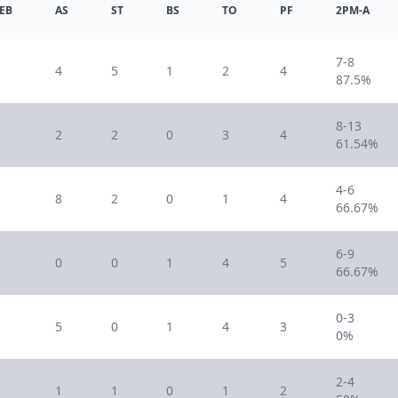
EB
AS
ST
BS
TO
PF
2PM-A
7-8
4
5
1
2
4
87.5%
8-13
2
2
0
3
4
61.54%
4-6
8
2
0
1
4
66.67%
6-9
0
0
1
4
5
66.67%
0-3
5
0
1
4
3
0%
2-4
1
1
0
1
2