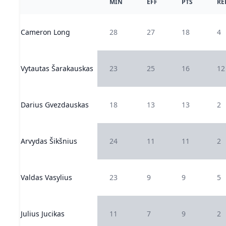
MIN
EFF
PTS
RE
Cameron Long
28
27
18
4
Vytautas Šarakauskas
23
25
16
12
Darius Gvezdauskas
18
13
13
2
Arvydas Šikšnius
24
11
11
2
Valdas Vasylius
23
9
9
5
Julius Jucikas
11
7
9
2