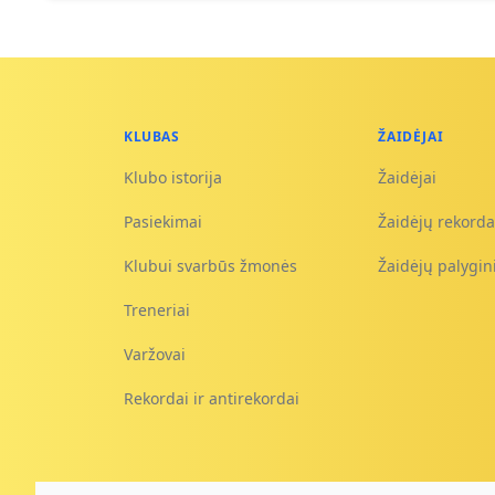
KLUBAS
ŽAIDĖJAI
Klubo istorija
Žaidėjai
Pasiekimai
Žaidėjų rekorda
Klubui svarbūs žmonės
Žaidėjų palygi
Treneriai
Varžovai
Rekordai ir antirekordai