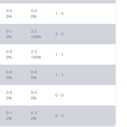
0-0
0-0
1 - 0
0%
0%
0-1
2-2
2 - 0
0%
100%
0-0
2-2
1 - 1
0%
100%
0-0
0-0
1 - 1
0%
0%
0-0
0-0
0 - 0
0%
0%
0-1
0-3
0 - 0
0%
0%