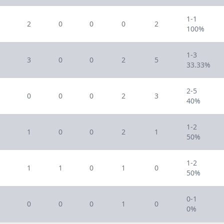
1-1
2
0
0
0
2
100%
1-3
3
0
0
2
5
33.33%
2-5
0
0
0
2
3
40%
1-2
1
0
0
2
1
50%
1-2
1
1
0
1
0
50%
0-1
0
0
0
1
0
0%