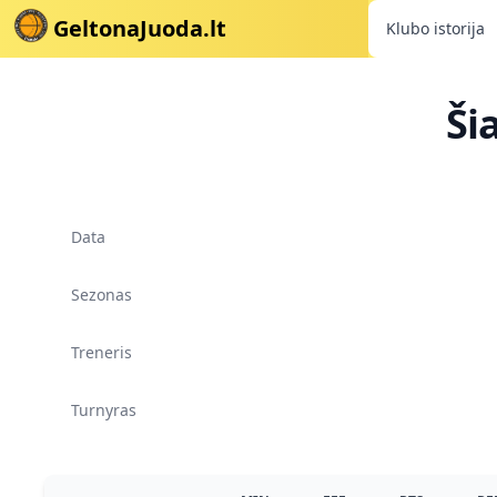
GeltonaJuoda.lt
Klubo istorija
Ši
Data
Sezonas
Treneris
Turnyras