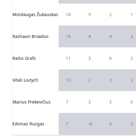
Mindaugas Žukauskas
18
5
2
1
Rashaun Broadus
16
4
4
2
Raitis Grafs
11
3
6
2
Vitali Liutych
13
2
2
2
Marius Prekevičius
7
2
2
0
Edvinas Ruzgas
7
-6
0
0