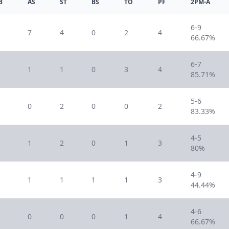
B
AS
ST
BS
TO
PF
2PM-A
6-9
7
4
0
2
4
66.67%
6-7
1
1
0
3
4
85.71%
5-6
0
2
0
0
2
83.33%
4-5
1
2
0
1
3
80%
4-9
1
1
1
1
3
44.44%
4-6
0
0
0
1
4
66.67%