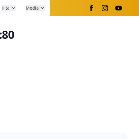
Kita
Media
:80