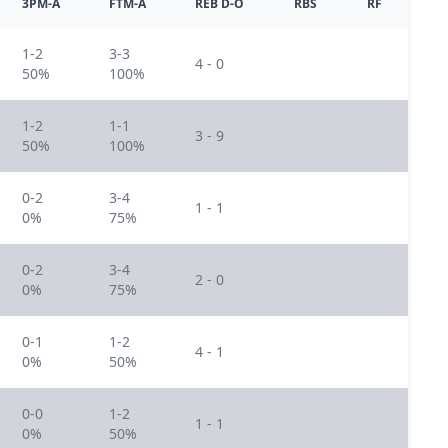
3PM-A
FTM-A
REB D-O
RBS
RF
1-2
3-3
4 - 0
50%
100%
1-2
1-1
3 - 9
50%
100%
0-2
3-4
1 - 1
0%
75%
0-2
3-4
2 - 0
0%
75%
0-1
1-2
4 - 1
0%
50%
0-0
1-2
1 - 1
0%
50%