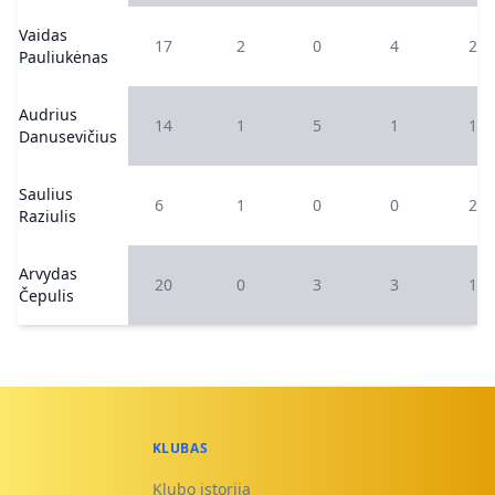
Vaidas
17
2
0
4
2
Pauliukėnas
Audrius
14
1
5
1
1
Danusevičius
Saulius
6
1
0
0
2
Raziulis
Arvydas
20
0
3
3
1
Čepulis
KLUBAS
Klubo istorija