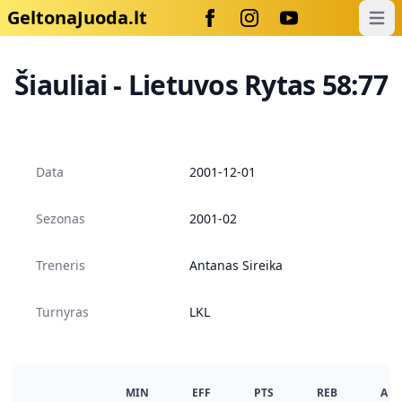
GeltonaJuoda.lt
Open
Šiauliai - Lietuvos Rytas 58:77
Data
2001-12-01
Sezonas
2001-02
Treneris
Antanas Sireika
Turnyras
LKL
MIN
EFF
PTS
REB
AS