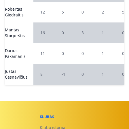
Robertas
12
5
0
2
5
Giedraitis
Mantas
16
0
3
1
0
Storpirštis
Darius
11
0
0
1
0
Pakamanis
Justas
8
-1
0
1
0
Česnavičius
KLUBAS
Klubo istorija