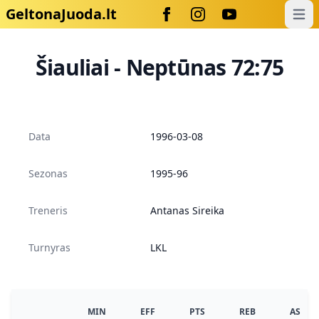
GeltonaJuoda.lt
Open
Šiauliai - Neptūnas 72:75
Data
1996-03-08
Sezonas
1995-96
Treneris
Antanas Sireika
Turnyras
LKL
MIN
EFF
PTS
REB
AS