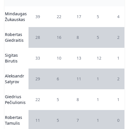
Mindaugas
39
22
17
5
4
Žukauskas
Robertas
28
16
8
5
2
Giedraitis
Sigitas
33
10
13
12
1
Birutis
Aleksandr
29
6
11
1
2
Satyrov
Giedrius
22
5
8
1
1
Pečiulionis
Robertas
11
5
7
1
0
Tamulis