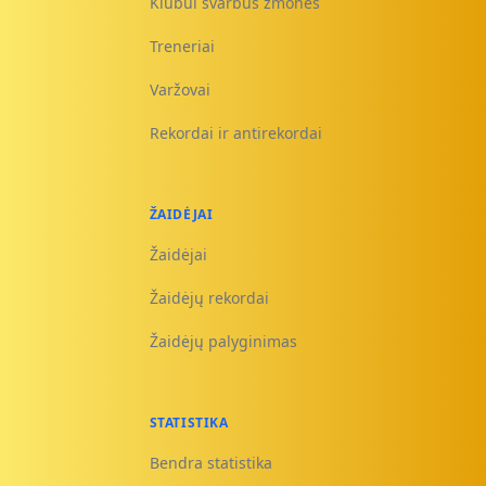
Klubui svarbūs žmonės
Treneriai
Varžovai
Rekordai ir antirekordai
ŽAIDĖJAI
Žaidėjai
Žaidėjų rekordai
Žaidėjų palyginimas
STATISTIKA
Bendra statistika