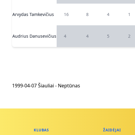
Arvydas Tamkevičius
16
8
4
1
Audrius Danusevičius
4
4
5
2
1999-04-07 Šiauliai - Neptūnas
KLUBAS
ŽAIDĖJAI