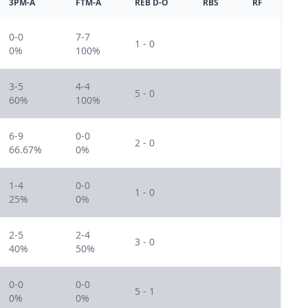
3PM-A
FTM-A
REB D-O
RBS
RF
0-0
7-7
1 - 0
0%
100%
3-5
4-4
5 - 0
60%
100%
6-9
0-0
2 - 0
66.67%
0%
1-4
0-0
1 - 0
25%
0%
2-5
2-4
3 - 0
40%
50%
0-0
0-0
5 - 1
0%
0%