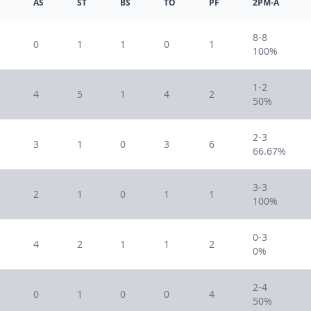
AS
ST
BS
TO
PF
2PM-A
8-8
0
1
1
0
1
100%
1-2
4
5
1
4
2
50%
2-3
3
1
0
3
6
66.67%
3-3
2
1
0
1
1
100%
0-3
4
2
1
1
2
0%
2-4
0
1
0
0
4
50%