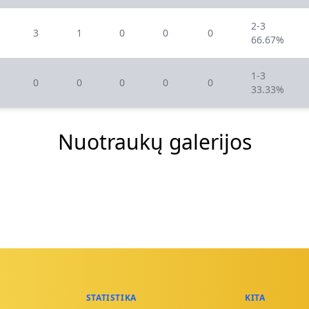
2-3
3
1
0
0
0
66.67%
1-3
0
0
0
0
0
33.33%
Nuotraukų galerijos
STATISTIKA
KITA