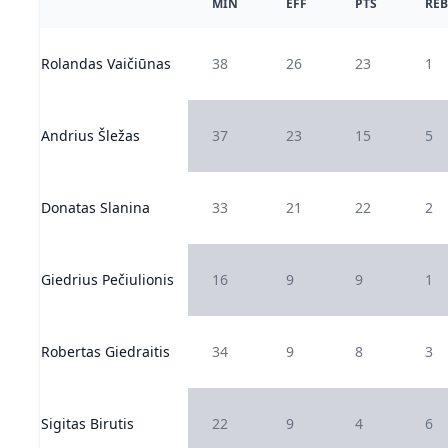
MIN
EFF
PTS
REB
Rolandas Vaičiūnas
38
26
23
1
Andrius Šležas
37
23
15
5
Donatas Slanina
33
21
22
2
Giedrius Pečiulionis
16
9
9
1
Robertas Giedraitis
34
9
8
3
Sigitas Birutis
22
9
4
6