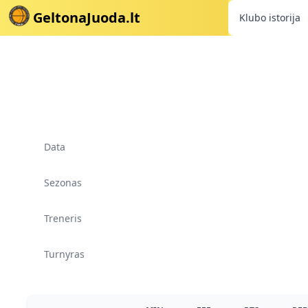
GeltonaJuoda.lt
Klubo istorija
Data
Sezonas
Treneris
Turnyras