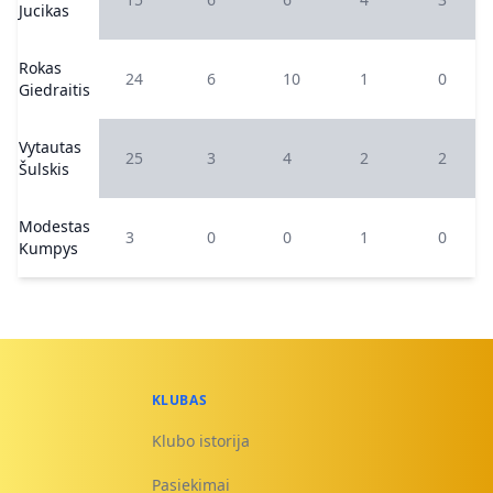
Jucikas
Rokas
24
6
10
1
0
Giedraitis
Vytautas
25
3
4
2
2
Šulskis
Modestas
3
0
0
1
0
Kumpys
KLUBAS
Klubo istorija
Pasiekimai