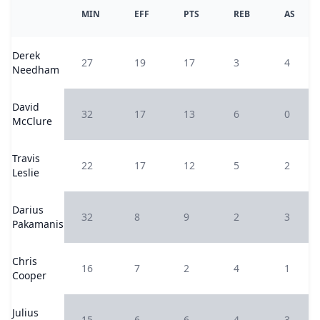
MIN
EFF
PTS
REB
AS
Derek
27
19
17
3
4
Needham
David
32
17
13
6
0
McClure
Travis
22
17
12
5
2
Leslie
Darius
32
8
9
2
3
Pakamanis
Chris
16
7
2
4
1
Cooper
Julius
15
6
6
4
3