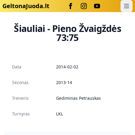
GeltonaJuoda.lt
Open
Šiauliai - Pieno Žvaigždės
73:75
Data
2014-02-02
Sezonas
2013-14
Treneris
Gediminas Petrauskas
Turnyras
LKL