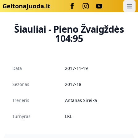
GeltonaJuoda.lt
Open
Šiauliai - Pieno Žvaigždės
104:95
Data
2017-11-19
Sezonas
2017-18
Treneris
Antanas Sireika
Turnyras
LKL