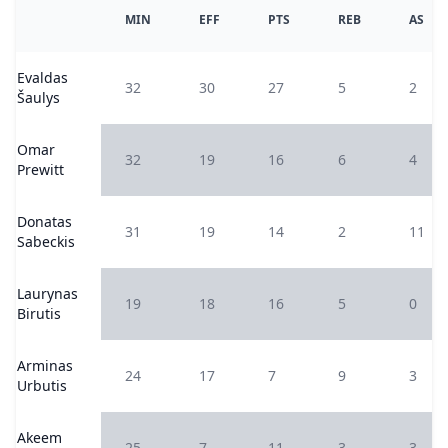
MIN
EFF
PTS
REB
AS
Evaldas
32
30
27
5
2
Šaulys
Omar
32
19
16
6
4
Prewitt
Donatas
31
19
14
2
11
Sabeckis
Laurynas
19
18
16
5
0
Birutis
Arminas
24
17
7
9
3
Urbutis
Akeem
25
7
11
3
3