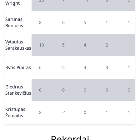
Wright
Šarūnas
8
6
5
1
1
Beniušis
Vytautas
10
5
4
2
1
Šarakauskas
Rytis Pipiras
6
5
4
3
1
Giedrius
0
0
0
0
0
Stankevičius
Kristupas
8
-1
0
1
1
Žemaitis
Rekordai