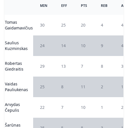
MIN
EFF
PTS
REB
AS
Tomas
30
25
20
4
4
Gaidamavičius
Saulius
24
14
10
9
4
Kuzminskas
Robertas
29
13
7
8
3
Giedraitis
Vaidas
25
8
11
2
1
Pauliukėnas
Arvydas
22
7
10
1
2
Čepulis
Šarūnas
25
5
8
3
1