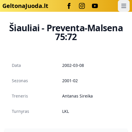
GeltonaJuoda.lt
Open
Šiauliai - Preventa-Malsena
75:72
Data
2002-03-08
Sezonas
2001-02
Treneris
Antanas Sireika
Turnyras
LKL