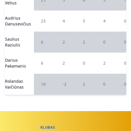
Vėlius
Audrius
23
4
5
4
0
Danusevičius
Saulius
6
2
2
0
0
Raziulis
Darius
6
2
0
2
0
Pakamanis
Rolandas
10
-2
2
0
0
Vaičiūnas
KLUBAS