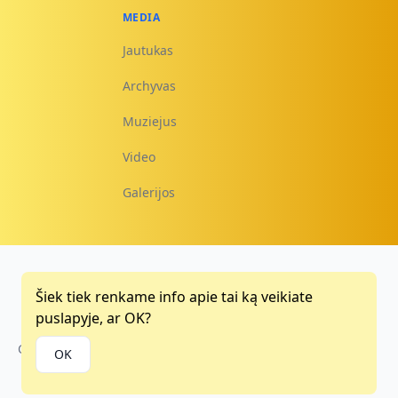
MEDIA
Jautukas
Archyvas
Muziejus
Video
Galerijos
Šiek tiek renkame info apie tai ką veikiate
Facebook
Instagram
Youtube
puslapyje, ar OK?
Copyright © 2015 - 2026
OK