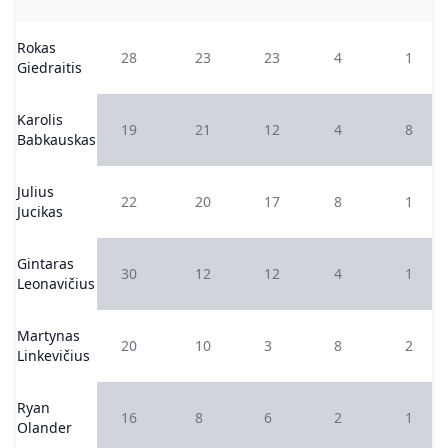
Rokas
28
23
23
4
1
Giedraitis
Karolis
19
21
12
4
8
Babkauskas
Julius
22
20
17
8
1
Jucikas
Gintaras
30
12
12
4
1
Leonavičius
Martynas
20
10
3
8
2
Linkevičius
Ryan
16
8
6
2
1
Olander