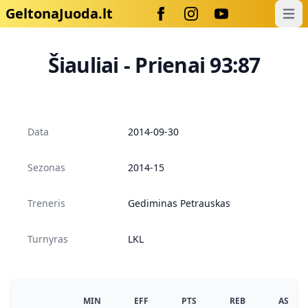
GeltonaJuoda.lt
Open
Šiauliai - Prienai 93:87
Data
2014-09-30
Sezonas
2014-15
Treneris
Gediminas Petrauskas
Turnyras
LKL
MIN
EFF
PTS
REB
AS