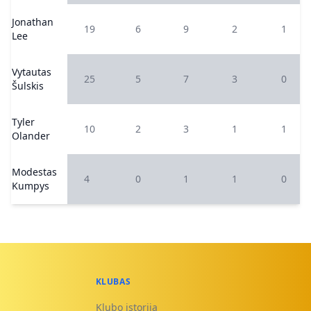
Jonathan
19
6
9
2
1
Lee
Vytautas
25
5
7
3
0
Šulskis
Tyler
10
2
3
1
1
Olander
Modestas
4
0
1
1
0
Kumpys
KLUBAS
Klubo istorija