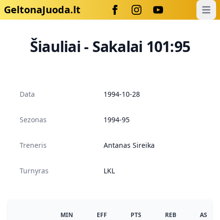
GeltonaJuoda.lt
Open
Šiauliai - Sakalai 101:95
Data
1994-10-28
Sezonas
1994-95
Treneris
Antanas Sireika
Turnyras
LKL
MIN
EFF
PTS
REB
AS