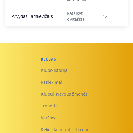
Pataikyti
Arvydas Tamkevičius
12
dvitaškiai
KLUBAS
Klubo istorija
Pasiekimai
Klubui svarbūs žmonės
Treneriai
Varžovai
Rekordai ir antirekordai