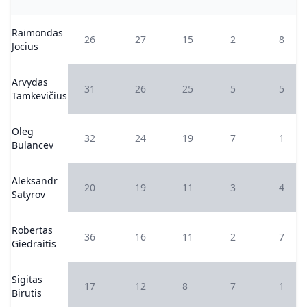
Raimondas
26
27
15
2
8
Jocius
Arvydas
31
26
25
5
5
Tamkevičius
Oleg
32
24
19
7
1
Bulancev
Aleksandr
20
19
11
3
4
Satyrov
Robertas
36
16
11
2
7
Giedraitis
Sigitas
17
12
8
7
1
Birutis