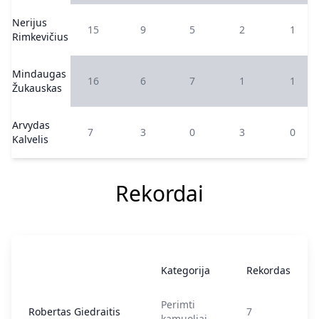
Nerijus
15
9
5
2
1
Rimkevičius
Mindaugas
16
6
7
1
1
Žukauskas
Arvydas
7
3
0
3
0
Kalvelis
Rekordai
Kategorija
Rekordas
Perimti
Robertas Giedraitis
7
kamuoliai