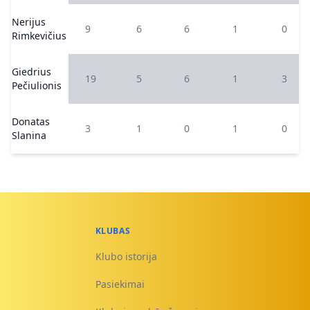
Nerijus
9
6
6
1
0
Rimkevičius
Giedrius
19
5
6
1
3
Pečiulionis
Donatas
3
1
0
1
0
Slanina
KLUBAS
Klubo istorija
Pasiekimai