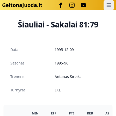
GeltonaJuoda.lt
Open
Šiauliai - Sakalai 81:79
Data
1995-12-09
Sezonas
1995-96
Treneris
Antanas Sireika
Turnyras
LKL
MIN
EFF
PTS
REB
AS