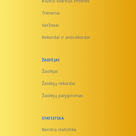
Klubui svarbūs žmonės
Treneriai
Varžovai
Rekordai ir antirekordai
ŽAIDĖJAI
Žaidėjai
Žaidėjų rekordai
Žaidėjų palyginimas
STATISTIKA
Bendra statistika