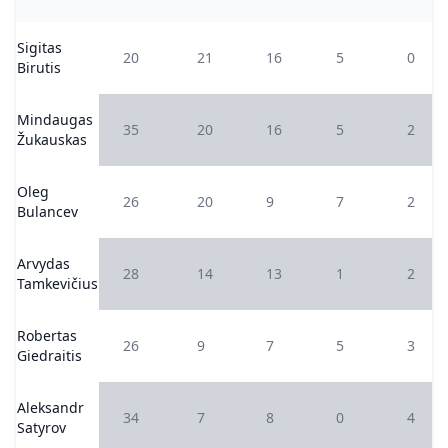
Sigitas
20
21
16
5
0
Birutis
Mindaugas
35
20
16
5
2
Žukauskas
Oleg
26
20
9
7
2
Bulancev
Arvydas
28
14
13
1
2
Tamkevičius
Robertas
26
9
7
5
3
Giedraitis
Aleksandr
34
7
8
0
4
Satyrov