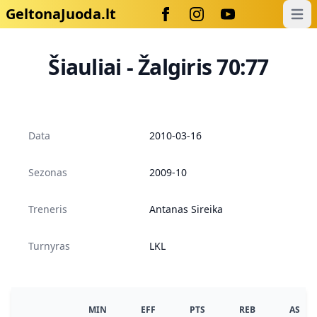
GeltonaJuoda.lt
Open
Šiauliai - Žalgiris 70:77
Data
2010-03-16
Sezonas
2009-10
Treneris
Antanas Sireika
Turnyras
LKL
MIN
EFF
PTS
REB
AS