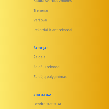
Klubui svarbūs žmonės
Treneriai
Varžovai
Rekordai ir antirekordai
ŽAIDĖJAI
Žaidėjai
Žaidėjų rekordai
Žaidėjų palyginimas
STATISTIKA
Bendra statistika