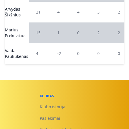
Arvydas
21
4
4
3
2
Šikšnius
Marius
15
1
0
2
2
Prekevičius
Vaidas
4
-2
0
0
0
Pauliukėnas
KLUBAS
Klubo istorija
Pasiekimai