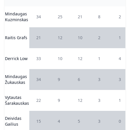
Mindaugas
34
25
21
8
2
Kuzminskas
Raitis Grafs
21
12
10
2
1
Derrick Low
33
10
12
1
4
Mindaugas
34
9
6
3
3
Žukauskas
Vytautas
22
9
12
3
1
Šarakauskas
Deividas
15
4
5
3
0
Gailius