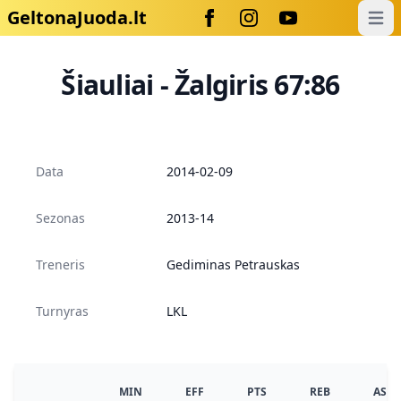
GeltonaJuoda.lt
Open
Šiauliai - Žalgiris 67:86
Data
2014-02-09
Sezonas
2013-14
Treneris
Gediminas Petrauskas
Turnyras
LKL
MIN
EFF
PTS
REB
AS