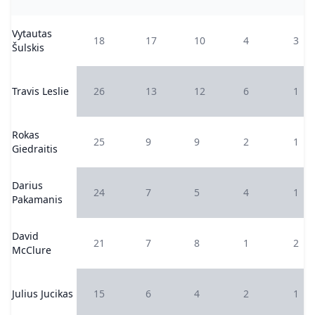
Vytautas
18
17
10
4
3
Šulskis
Travis Leslie
26
13
12
6
1
Rokas
25
9
9
2
1
Giedraitis
Darius
24
7
5
4
1
Pakamanis
David
21
7
8
1
2
McClure
Julius Jucikas
15
6
4
2
1