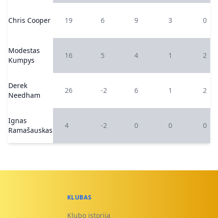
Chris Cooper
19
6
9
3
0
Modestas
16
5
4
1
2
Kumpys
Derek
26
-2
6
1
2
Needham
Ignas
4
-2
0
0
0
Ramašauskas
KLUBAS
Klubo istorija