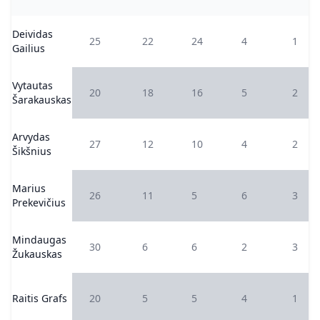
Deividas
25
22
24
4
1
Gailius
Vytautas
20
18
16
5
2
Šarakauskas
Arvydas
27
12
10
4
2
Šikšnius
Marius
26
11
5
6
3
Prekevičius
Mindaugas
30
6
6
2
3
Žukauskas
Raitis Grafs
20
5
5
4
1