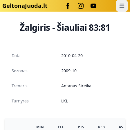
GeltonaJuoda.lt
Open
Žalgiris - Šiauliai 83:81
Data
2010-04-20
Sezonas
2009-10
Treneris
Antanas Sireika
Turnyras
LKL
MIN
EFF
PTS
REB
AS