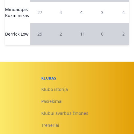
Mindaugas
27
4
4
3
4
Kuzminskas
Derrick Low
25
2
11
0
2
KLUBAS
Klubo istorija
Pasiekimai
Klubui svarbūs žmonės
Treneriai