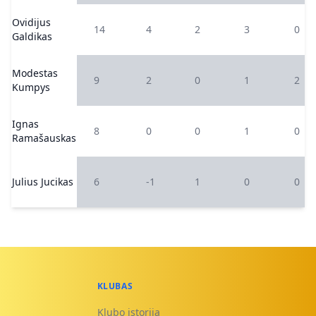
Ovidijus
14
4
2
3
0
Galdikas
Modestas
9
2
0
1
2
Kumpys
Ignas
8
0
0
1
0
Ramašauskas
Julius Jucikas
6
-1
1
0
0
KLUBAS
Klubo istorija