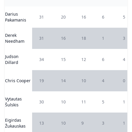
Darius
31
20
16
6
5
Pakamanis
Derek
31
16
18
1
3
Needham
Judson
34
15
12
6
4
Dillard
Chris Cooper
19
14
10
4
0
Vytautas
30
10
11
5
1
Šulskis
Eigirdas
13
10
9
3
1
Žukauskas