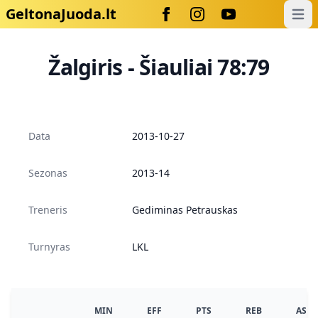
GeltonaJuoda.lt
Open
Žalgiris - Šiauliai 78:79
Data
2013-10-27
Sezonas
2013-14
Treneris
Gediminas Petrauskas
Turnyras
LKL
MIN
EFF
PTS
REB
AS