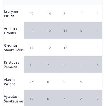
Laurynas
29
14
8
11
1
Birutis
Arminas
22
12
11
3
1
Urbutis
Giedrius
17
12
12
1
1
Stankevičius
Kristupas
12
7
4
1
4
Žemaitis
Akeem
26
6
9
4
1
Wright
Vytautas
17
6
5
2
2
Šarakauskas