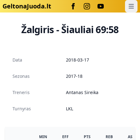
GeltonaJuoda.lt
Open
Žalgiris - Šiauliai 69:58
Data
2018-03-17
Sezonas
2017-18
Treneris
Antanas Sireika
Turnyras
LKL
MIN
EFF
PTS
REB
AS