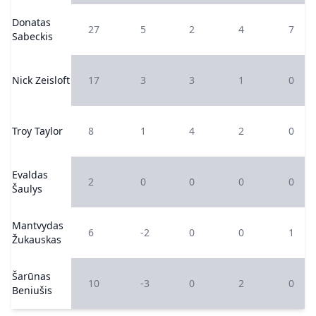
Donatas
27
5
2
4
7
Sabeckis
Nick Zeisloft
17
3
3
1
0
Troy Taylor
8
1
4
2
0
Evaldas
2
0
0
0
0
Šaulys
Mantvydas
6
-2
0
0
1
Žukauskas
Šarūnas
10
-3
0
2
0
Beniušis