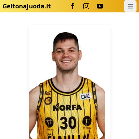
GeltonaJuoda.lt
Open