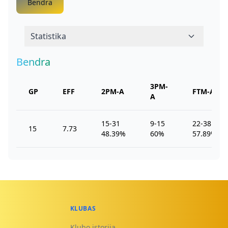
Bendra
Statistika
Bendra
3PM-
GP
EFF
2PM-A
FTM-A
A
15-31
9-15
22-38
15
7.73
48.39%
60%
57.89%
KLUBAS
Klubo istorija