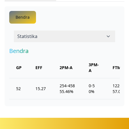
Bendra
Statistika
Bendra
3PM-
GP
EFF
2PM-A
FTM-A
A
254-458
0-5
122-214
52
15.27
55.46%
0%
57.01%