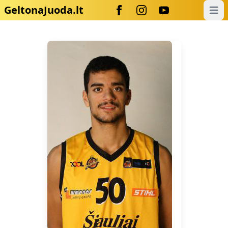
GeltonaJuoda.lt
Open