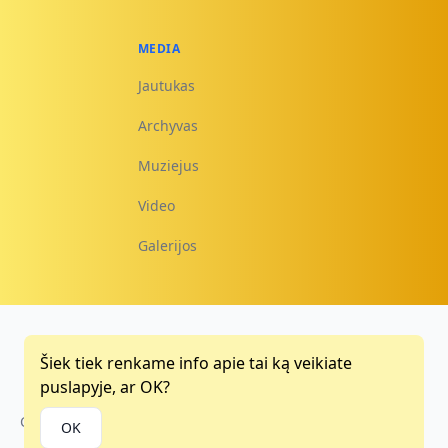
MEDIA
Jautukas
Archyvas
Muziejus
Video
Galerijos
Šiek tiek renkame info apie tai ką veikiate
Facebook
Instagram
Youtube
puslapyje, ar OK?
Copyright © 2015 - 2026
OK