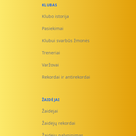
KLUBAS
Klubo istorija
Pasiekimai
Klubui svarbūs žmonės
Treneriai
Varžovai
Rekordai ir antirekordai
ŽAIDĖJAI
Žaidėjai
Žaidėjų rekordai
Žaidėjų palyginimas