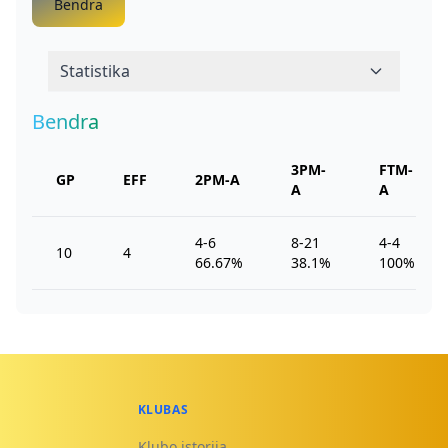
Bendra
Statistika
Bendra
3PM-
FTM-
GP
EFF
2PM-A
A
A
4-6
8-21
4-4
10
4
66.67%
38.1%
100%
KLUBAS
Klubo istorija