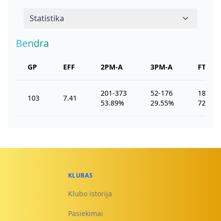
Statistika
Bendra
GP
EFF
2PM-A
3PM-A
FTM-A
201-373
52-176
182-25
103
7.41
53.89%
29.55%
72.22
KLUBAS
Klubo istorija
Pasiekimai