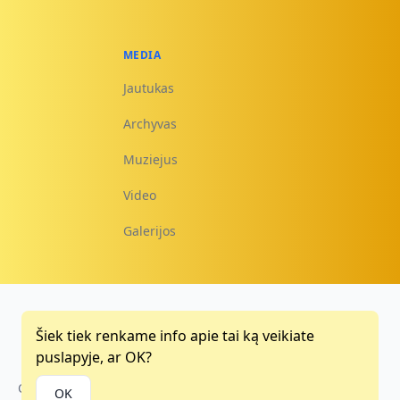
MEDIA
Jautukas
Archyvas
Muziejus
Video
Galerijos
Šiek tiek renkame info apie tai ką veikiate
Facebook
Instagram
Youtube
puslapyje, ar OK?
Copyright © 2015 - 2026
OK