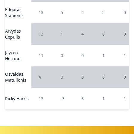
Edgaras
13
5
4
2
0
Stanionis
Arvydas
13
1
4
0
0
Čepulis
Jaycen
11
0
0
1
1
Herring
Osvaldas
4
0
0
0
0
Matulionis
Ricky Harris
13
-3
3
1
1