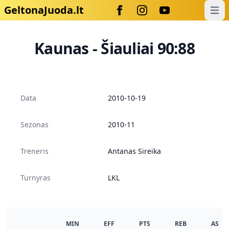
GeltonaJuoda.lt
Open
Kaunas - Šiauliai 90:88
Data
2010-10-19
Sezonas
2010-11
Treneris
Antanas Sireika
Turnyras
LKL
MIN
EFF
PTS
REB
AS