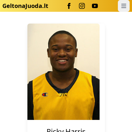
GeltonaJuoda.lt
Open
Ricky Harris