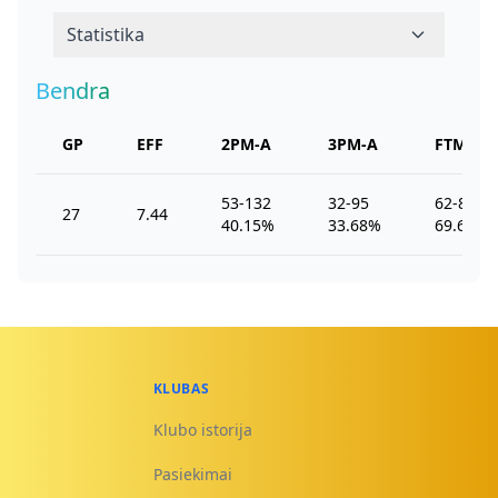
Statistika
Bendra
GP
EFF
2PM-A
3PM-A
FTM-A
53-132
32-95
62-89
27
7.44
40.15%
33.68%
69.66%
KLUBAS
Klubo istorija
Pasiekimai