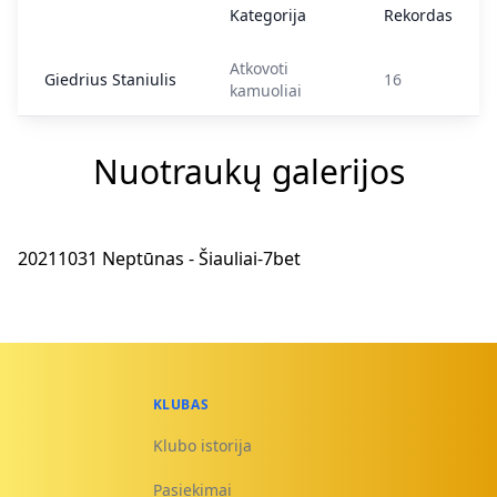
Kategorija
Rekordas
Atkovoti
Giedrius Staniulis
16
kamuoliai
Nuotraukų galerijos
20211031 Neptūnas - Šiauliai-7bet
KLUBAS
Klubo istorija
Pasiekimai