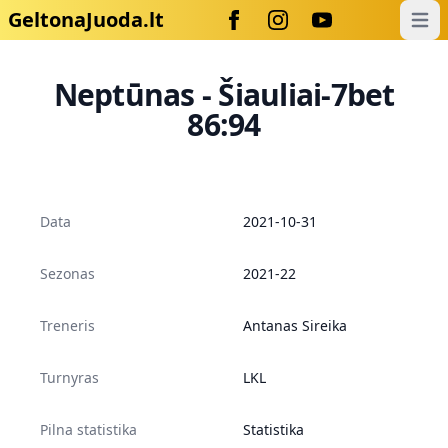
GeltonaJuoda.lt
Open
Neptūnas - Šiauliai-7bet
86:94
Data
2021-10-31
Sezonas
2021-22
Treneris
Antanas Sireika
Turnyras
LKL
Pilna statistika
Statistika