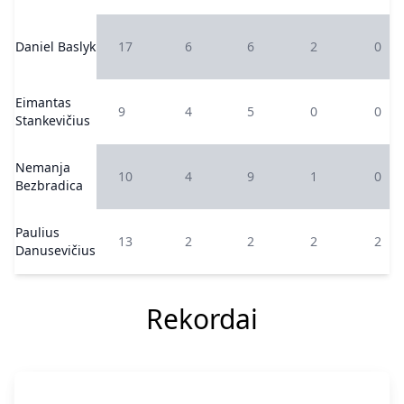
Daniel Baslyk
17
6
6
2
0
Eimantas
9
4
5
0
0
Stankevičius
Nemanja
10
4
9
1
0
Bezbradica
Paulius
13
2
2
2
2
Danusevičius
Rekordai