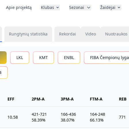
Apie projektą
Klubas
Sezonai
Žaidėjai
Rungtynių statistika
Rekordai
Video
Nuotraukos
a
LKL
KMT
ENBL
FIBA Čempionų lyga
4
EFF
2PM-A
3PM-A
FTM-A
REB
421-721
166-436
164-248
10.58
771
58.39%
38.07%
66.13%