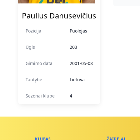
Paulius Danusevičius
Pozicija
Puolėjas
Ūgis
203
Gimimo data
2001-05-08
Tautybė
Lietuva
Sezonai klube
4
KLUBAS
ŽAIDĖJAI