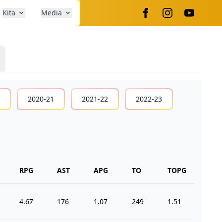
Kita
Media
2020-21
2021-22
2022-23
RPG
AST
APG
TO
TOPG
STL
4.67
176
1.07
249
1.51
109