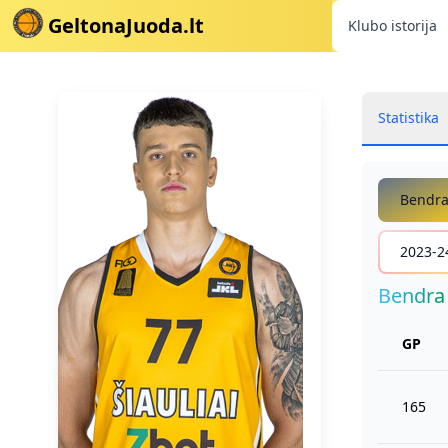
GeltonaJuoda.lt
Klubo istorija
Statistika
Bendr
2023-2
Bendra
GP
165