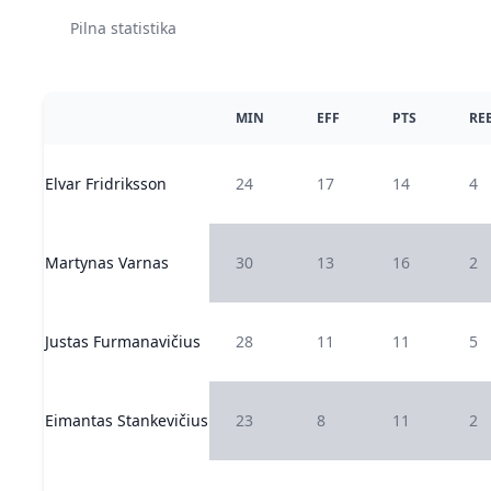
Pilna statistika
MIN
EFF
PTS
RE
Elvar Fridriksson
24
17
14
4
Martynas Varnas
30
13
16
2
Justas Furmanavičius
28
11
11
5
Eimantas Stankevičius
23
8
11
2