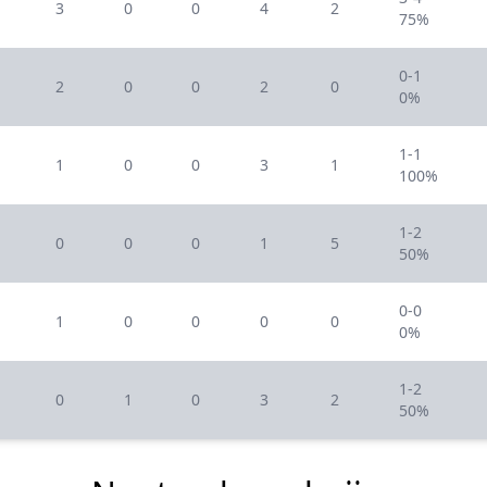
3
0
0
4
2
75%
0-1
2
0
0
2
0
0%
1-1
1
0
0
3
1
100%
1-2
0
0
0
1
5
50%
0-0
1
0
0
0
0
0%
1-2
0
1
0
3
2
50%