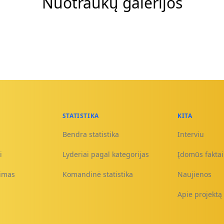
Nuotraukų galerijos
STATISTIKA
KITA
Bendra statistika
Interviu
i
Lyderiai pagal kategorijas
Įdomūs faktai 
nimas
Komandinė statistika
Naujienos
Apie projektą