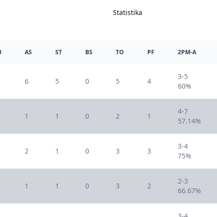
Statistika
B
AS
ST
BS
TO
PF
2PM-A
3-5
6
5
0
5
4
60%
4-7
1
1
0
2
1
57.14%
3-4
2
1
0
3
3
75%
2-3
1
1
0
3
2
66.67%
3-4