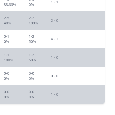
1 - 1
33.33%
0%
2-5
2-2
2 - 0
40%
100%
0-1
1-2
4 - 2
0%
50%
1-1
1-2
1 - 0
100%
50%
0-0
0-0
0 - 0
0%
0%
0-0
0-0
1 - 0
0%
0%