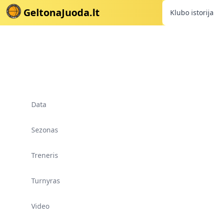
GeltonaJuoda.lt
Klubo istorija
Data
Sezonas
Treneris
Turnyras
Video