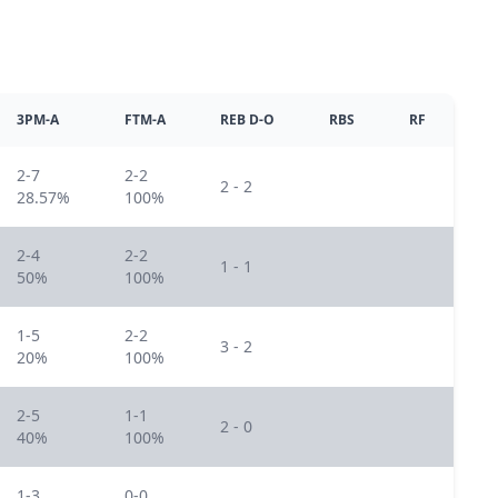
3PM-A
FTM-A
REB D-O
RBS
RF
2-7
2-2
2 - 2
28.57%
100%
2-4
2-2
1 - 1
50%
100%
1-5
2-2
3 - 2
20%
100%
2-5
1-1
2 - 0
40%
100%
1-3
0-0