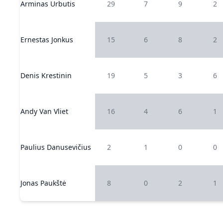
Arminas Urbutis
29
7
9
2
Ernestas Jonkus
15
6
8
2
Denis Krestinin
19
5
3
6
Andy Van Vliet
16
4
6
1
Paulius Danusevičius
2
1
0
0
Jonas Paukštė
8
0
2
1