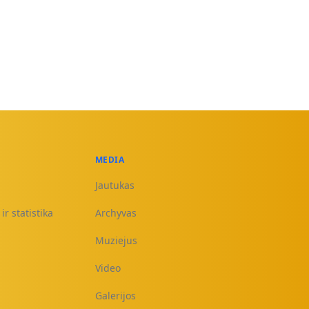
MEDIA
Jautukas
ir statistika
Archyvas
Muziejus
Video
Galerijos