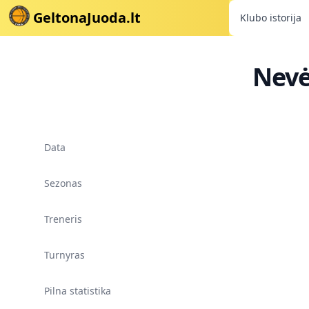
GeltonaJuoda.lt
Klubo istorija
Nevė
Data
Sezonas
Treneris
Turnyras
Pilna statistika