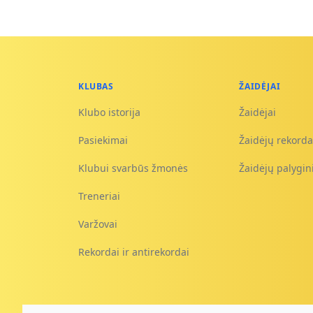
KLUBAS
ŽAIDĖJAI
Klubo istorija
Žaidėjai
Pasiekimai
Žaidėjų rekorda
Klubui svarbūs žmonės
Žaidėjų palygi
Treneriai
Varžovai
Rekordai ir antirekordai