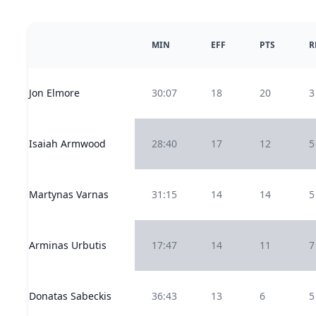
MIN
EFF
PTS
R
Jon Elmore
30:07
18
20
3
Isaiah Armwood
28:40
17
12
5
Martynas Varnas
31:15
14
14
5
Arminas Urbutis
17:47
14
11
7
Donatas Sabeckis
36:43
13
6
5