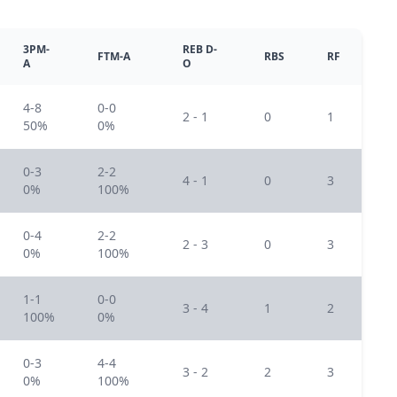
3PM-
REB D-
FTM-A
RBS
RF
A
O
4-8
0-0
2 - 1
0
1
50%
0%
0-3
2-2
4 - 1
0
3
0%
100%
0-4
2-2
2 - 3
0
3
0%
100%
1-1
0-0
3 - 4
1
2
100%
0%
0-3
4-4
3 - 2
2
3
0%
100%