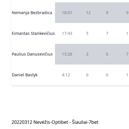
Nemanja Bezbradica
18:07
12
9
9
Eimantas Stankevičius
17:43
5
7
1
Paulius Danusevičius
15:26
3
0
7
Daniel Baslyk
4:12
0
0
1
20220312 Nevėžis-Optibet - Šiauliai-7bet