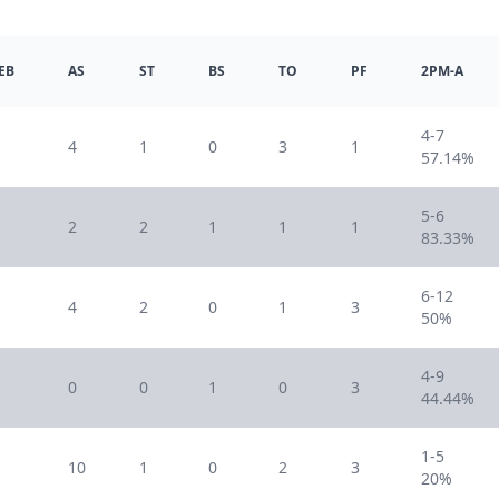
EB
AS
ST
BS
TO
PF
2PM-A
4-7
4
1
0
3
1
57.14%
5-6
2
2
1
1
1
83.33%
6-12
4
2
0
1
3
50%
4-9
0
0
1
0
3
44.44%
1-5
10
1
0
2
3
20%