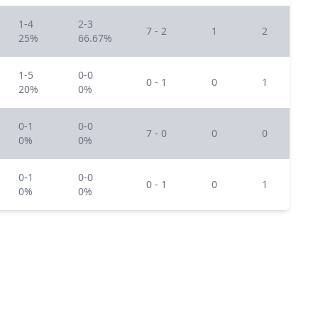
1-4
2-3
7 - 2
1
2
25%
66.67%
1-5
0-0
0 - 1
0
1
20%
0%
0-1
0-0
7 - 0
0
0
0%
0%
0-1
0-0
0 - 1
0
1
0%
0%