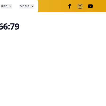
Kita
Media
66:79