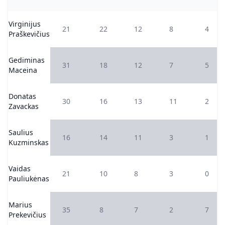
Virginijus
21
22
12
8
4
Praškevičius
Gediminas
31
18
12
7
5
Maceina
Donatas
30
16
13
11
2
Zavackas
Saulius
16
14
11
3
1
Kuzminskas
Vaidas
21
10
8
3
0
Pauliukėnas
Marius
35
8
7
2
7
Prekevičius