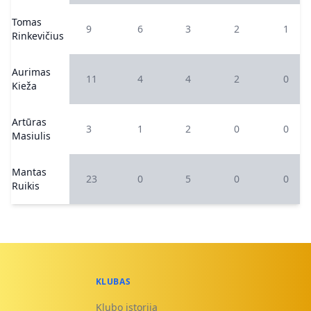
Tomas
9
6
3
2
1
Rinkevičius
Aurimas
11
4
4
2
0
Kieža
Artūras
3
1
2
0
0
Masiulis
Mantas
23
0
5
0
0
Ruikis
KLUBAS
Klubo istorija