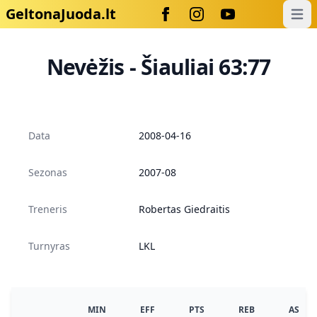
GeltonaJuoda.lt
Open
Nevėžis - Šiauliai 63:77
Data
2008-04-16
Sezonas
2007-08
Treneris
Robertas Giedraitis
Turnyras
LKL
MIN
EFF
PTS
REB
AS