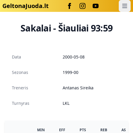
GeltonaJuoda.lt
Open
Sakalai - Šiauliai 93:59
Data
2000-05-08
Sezonas
1999-00
Treneris
Antanas Sireika
Turnyras
LKL
MIN
EFF
PTS
REB
AS