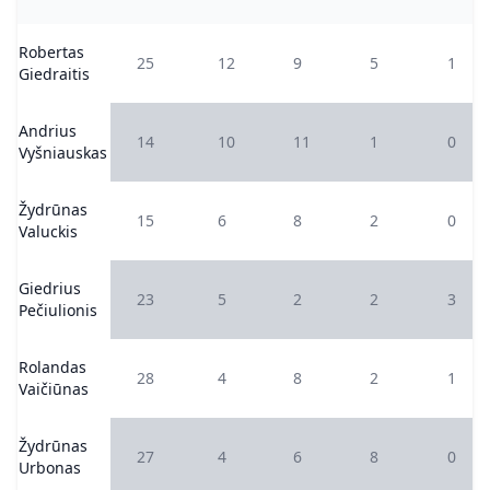
Robertas
25
12
9
5
1
Giedraitis
Andrius
14
10
11
1
0
Vyšniauskas
Žydrūnas
15
6
8
2
0
Valuckis
Giedrius
23
5
2
2
3
Pečiulionis
Rolandas
28
4
8
2
1
Vaičiūnas
Žydrūnas
27
4
6
8
0
Urbonas