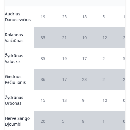
Audrius
19
23
18
5
1
Danusevičius
Rolandas
35
21
10
12
2
Vaičiūnas
Žydrūnas
35
19
17
2
5
Valuckis
Giedrius
36
17
23
2
2
Pečiulionis
Žydrūnas
15
13
9
10
0
Urbonas
Herve Sango
20
5
8
1
0
Djoumbi