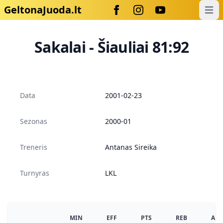
GeltonaJuoda.lt
Open
Sakalai - Šiauliai 81:92
Data
2001-02-23
Sezonas
2000-01
Treneris
Antanas Sireika
Turnyras
LKL
MIN
EFF
PTS
REB
AS