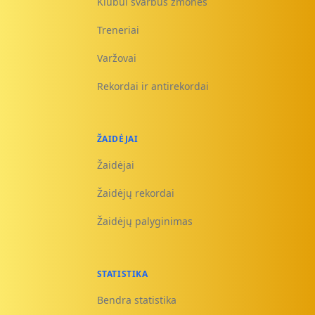
Klubui svarbūs žmonės
Treneriai
Varžovai
Rekordai ir antirekordai
ŽAIDĖJAI
Žaidėjai
Žaidėjų rekordai
Žaidėjų palyginimas
STATISTIKA
Bendra statistika