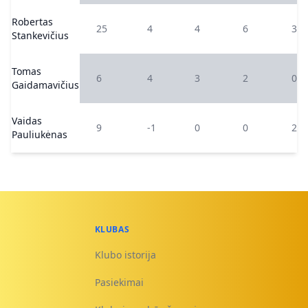
Robertas
25
4
4
6
3
Stankevičius
Tomas
6
4
3
2
0
Gaidamavičius
Vaidas
9
-1
0
0
2
Pauliukėnas
KLUBAS
Klubo istorija
Pasiekimai