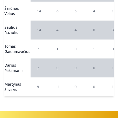
Šarūnas
14
6
5
4
1
Vėlius
Saulius
14
4
4
0
3
Raziulis
Tomas
7
1
0
1
0
Gaidamavičius
Darius
7
0
0
0
1
Pakamanis
Martynas
8
-1
0
0
1
Slivskis