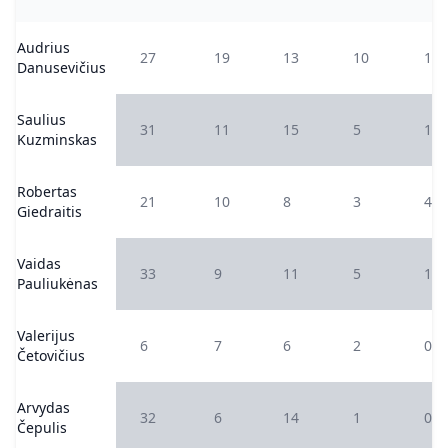
Audrius
27
19
13
10
1
Danusevičius
Saulius
31
11
15
5
1
Kuzminskas
Robertas
21
10
8
3
4
Giedraitis
Vaidas
33
9
11
5
1
Pauliukėnas
Valerijus
6
7
6
2
0
Četovičius
Arvydas
32
6
14
1
0
Čepulis