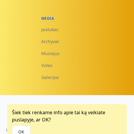
MEDIA
Jautukas
Archyvas
Muziejus
Video
Galerijos
Šiek tiek renkame info apie tai ką veikiate
Facebook
Instagram
Youtube
puslapyje, ar OK?
Copyright © 2015 - 2026
OK