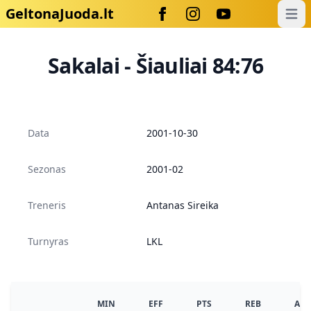
GeltonaJuoda.lt
Open
Sakalai - Šiauliai 84:76
Data
2001-10-30
Sezonas
2001-02
Treneris
Antanas Sireika
Turnyras
LKL
MIN
EFF
PTS
REB
AS