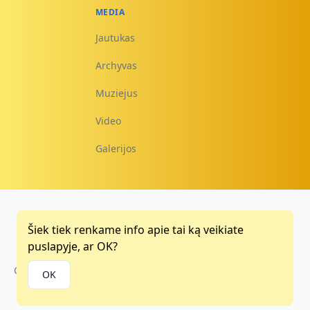
MEDIA
Jautukas
Archyvas
Muziejus
Video
Galerijos
Šiek tiek renkame info apie tai ką veikiate
Facebook
Instagram
Youtube
puslapyje, ar OK?
Copyright © 2015 - 2026
OK