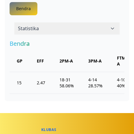
Bendra
Statistika
Bendra
FTM-
GP
EFF
2PM-A
3PM-A
A
18-31
4-14
4-10
15
2.47
58.06%
28.57%
40%
KLUBAS