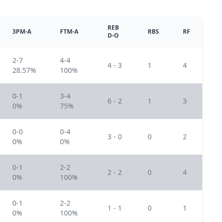
REB
3PM-A
FTM-A
RBS
RF
D-O
2-7
4-4
4 - 3
1
4
28.57%
100%
0-1
3-4
6 - 2
1
3
0%
75%
0-0
0-4
3 - 0
0
2
0%
0%
0-1
2-2
2 - 2
0
4
0%
100%
0-1
2-2
1 - 1
0
1
0%
100%