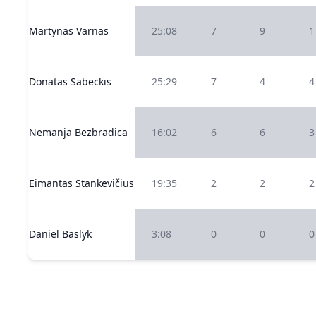
Martynas Varnas
25:08
7
9
1
Donatas Sabeckis
25:29
7
4
4
Nemanja Bezbradica
16:02
6
6
3
Eimantas Stankevičius
19:35
2
2
2
Daniel Baslyk
3:08
0
0
0