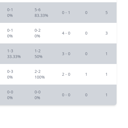
0-1
5-6
0 - 1
0
5
0%
83.33%
0-1
0-2
4 - 0
0
3
0%
0%
1-3
1-2
3 - 0
0
1
33.33%
50%
0-3
2-2
2 - 0
1
1
0%
100%
0-0
0-0
0 - 0
0
1
0%
0%