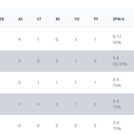
EB
AS
ST
BS
TO
PF
2PM-A
6-12
4
1
0
3
1
50%
5-6
0
0
0
1
3
83.33%
6-8
0
1
1
1
1
75%
3-4
0
0
0
1
0
75%
3-4
0
0
0
0
3
75%