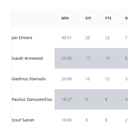
MIN
EFF
PTS
R
Jon Elmore
30:51
20
22
7
Isaiah Armwood
25:08
17
13
8
Giedrius Staniulis
20:08
10
12
3
Paulius Danusevičius
18:27
9
8
4
Issuf Sanon
16:04
8
8
2