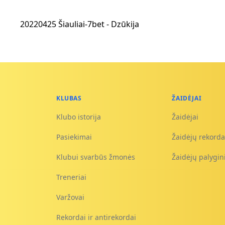
20220425 Šiauliai-7bet - Dzūkija
KLUBAS
ŽAIDĖJAI
Klubo istorija
Žaidėjai
Pasiekimai
Žaidėjų rekorda
Klubui svarbūs žmonės
Žaidėjų palygi
Treneriai
Varžovai
Rekordai ir antirekordai