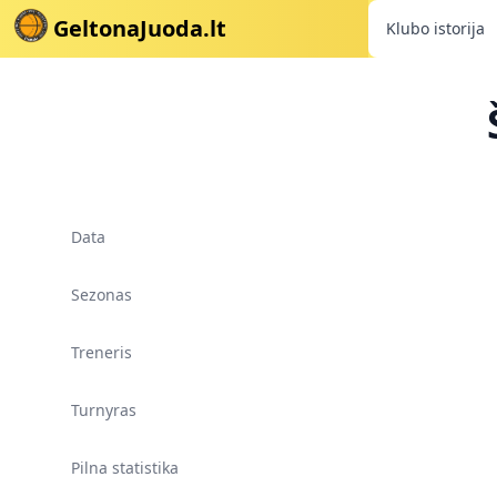
GeltonaJuoda.lt
Klubo istorija
Data
Sezonas
Treneris
Turnyras
Pilna statistika