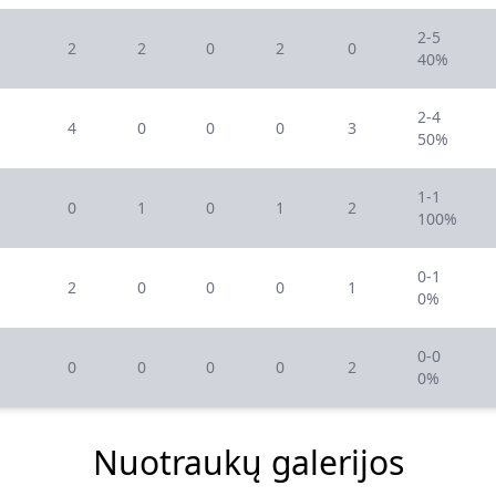
2-5
2
2
0
2
0
40%
2-4
4
0
0
0
3
50%
1-1
0
1
0
1
2
100%
0-1
2
0
0
0
1
0%
0-0
0
0
0
0
2
0%
Nuotraukų galerijos