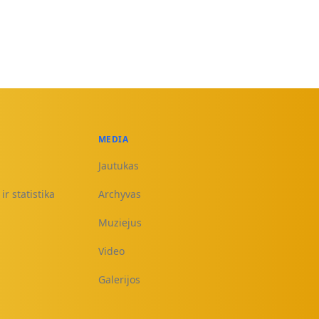
MEDIA
Jautukas
ir statistika
Archyvas
Muziejus
Video
Galerijos