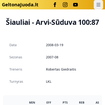
GeltonaJuoda.lt
Open
Šiauliai - Arvi-Sūduva 100:87
Data
2008-03-19
Sezonas
2007-08
Treneris
Robertas Giedraitis
Turnyras
LKL
MIN
EFF
PTS
REB
AS