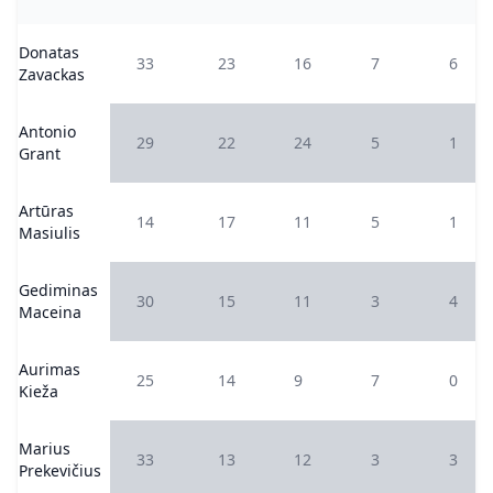
Donatas
33
23
16
7
6
Zavackas
Antonio
29
22
24
5
1
Grant
Artūras
14
17
11
5
1
Masiulis
Gediminas
30
15
11
3
4
Maceina
Aurimas
25
14
9
7
0
Kieža
Marius
33
13
12
3
3
Prekevičius