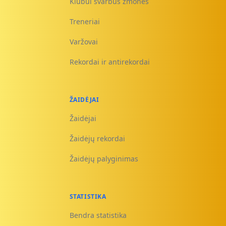
Klubui svarbūs žmonės
Treneriai
Varžovai
Rekordai ir antirekordai
ŽAIDĖJAI
Žaidėjai
Žaidėjų rekordai
Žaidėjų palyginimas
STATISTIKA
Bendra statistika